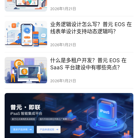
最
新
2026年1月21日
活
动
业务逻辑设计怎么写？普元 EOS 在
线表单设计支持动态逻辑吗？
产
2026年1月21日
品
解
什么是多租户开发？普元 EOS 在
决
SaaS 平台建设中有哪些亮点？
方
案
2026年1月21日
生
态
与
合
作