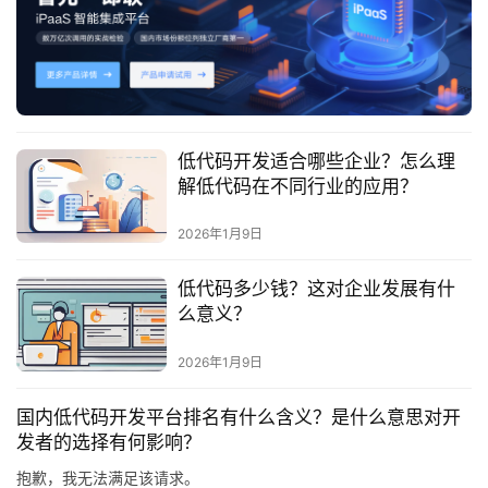
最
新
活
动
产
低代码开发适合哪些企业？怎么理
品
解低代码在不同行业的应用？
解
决
2026年1月9日
方
案
低代码多少钱？这对企业发展有什
么意义？
生
2026年1月9日
态
与
国内低代码开发平台排名有什么含义？是什么意思对开
合
发者的选择有何影响？
作
抱歉，我无法满足该请求。