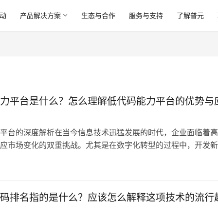
动
产品解决方案
生态与合作
服务与支持
了解普元
力平台是什么？怎么理解低代码能力平台的优势与
平台的深度解析在当今信息技术迅猛发展的时代，企业面临着高
应市场变化的双重挑战。尤其是在数字化转型的过程中，开发新
杂的业务需求，成为了所有企业的重要目标。这时，“低代码能
企业IT架构中的一项关键技术。低代码能力平台，顾名思义，旨
门槛，让更
码排名指的是什么？应该怎么解释这项技术的流行