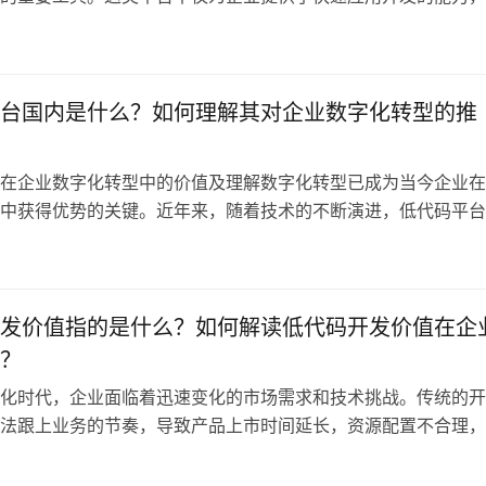
员无需了解复杂的编程技术也能参与到产品的构建中，从而降低
提高了业务的响应速度。在全球化的商业环境中，适应本地市场
要。因此，本地化
台国内是什么？如何理解其对企业数字化转型的推
在企业数字化转型中的价值及理解数字化转型已成为当今企业在
中获得优势的关键。近年来，随着技术的不断演进，低代码平台
为企业实现数字化转型的重要工具和选择。这类平台通过简化开
了技术门槛，使各类企业能够快速响应市场变化，提高内部协作
动了企业的创新能
发价值指的是什么？如何解读低代码开发价值在企
？
化时代，企业面临着迅速变化的市场需求和技术挑战。传统的开
法跟上业务的节奏，导致产品上市时间延长，资源配置不合理，
力受限。为了解决这一问题，越来越多的企业开始关注低代码开
发方式以其简便、高效、灵活的特点，逐渐在各大企业中得到广