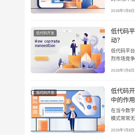
使得业务人
2026年1月8日
开发成本，
需求尤为重
低代码平
低代码开发
动？
低代码平台
烈市场竞争
运而生，成
2026年1月8日
流程，降低
率，从而推
低代码开
低代码开发
中的作用
在当今数字
模式常常无
至是创新能
2026年1月8日
发。这种开