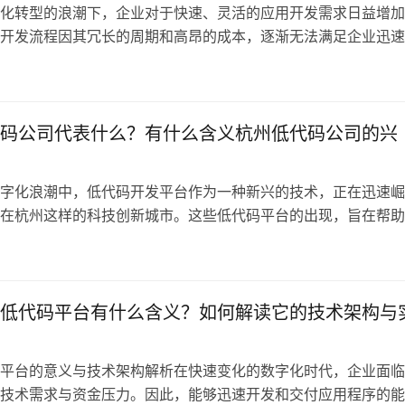
化转型的浪潮下，企业对于快速、灵活的应用开发需求日益增加
开发流程因其冗长的周期和高昂的成本，逐渐无法满足企业迅速
的需求。这时，低代码开发平台作为一种创新解决方案，走进了
尤其是在杭州，这座以科技和创新著称的城市，低代码公司不仅
发的生态，也为各
码公司代表什么？有什么含义杭州低代码公司的兴
字化浪潮中，低代码开发平台作为一种新兴的技术，正在迅速崛
在杭州这样的科技创新城市。这些低代码平台的出现，旨在帮助
应用程序，降低开发门槛，优化开发效率。这些工具采用可视化
得非专业人员也能参与应用的设计与开发，这是一场对传统软件
覆。
代
低代码平台有什么含义？如何解读它的技术架构与
平台的意义与技术架构解析在快速变化的数字化时代，企业面临
技术需求与资金压力。因此，能够迅速开发和交付应用程序的能