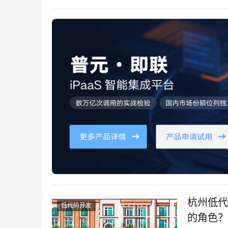
应用。那么
杭州低代
低代码开发
的角色？