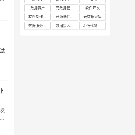
了
数据资产
元数据管理系统哪家好
软件开发
的
软件制作平台
开源低代码平台
元数据采集
数据服务平台
数据接入管理系统
AI低代码应用平台
激
应
发
效
业
发
甚
泛