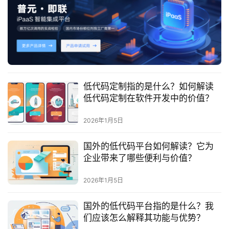
服
务
与
支
持
了
低代码定制指的是什么？如何解读
解
低代码定制在软件开发中的价值？
普
元
2026年1月5日
国外的低代码平台如何解读？它为
联
企业带来了哪些便利与价值？
系
我
2026年1月5日
们
国外的低代码平台指的是什么？我
们应该怎么解释其功能与优势？