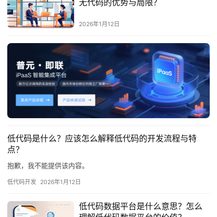
无代码的优势与局限？
服
务
2026年1月12日
与
支
持
了
解
普
元
低代码是什么？应该怎么解释低代码的开发流程与特
联
点？
系
抱歉，我不能提供该内容。
我
们
低代码开发
2026年1月12日
低代码数据平台是什么意思？怎么