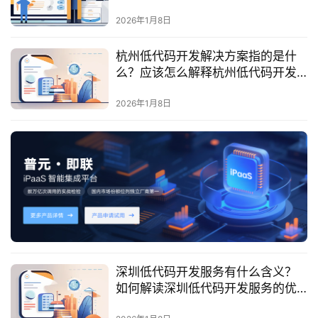
最
字化转型中的作用？
新
2026年1月8日
活
动
杭州低代码开发解决方案指的是什
么？应该怎么解释杭州低代码开发
的主要特点与功能？
产
2026年1月8日
品
解
决
方
案
生
态
与
合
深圳低代码开发服务有什么含义？
作
如何解读深圳低代码开发服务的优
势？