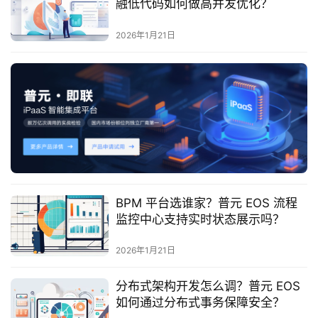
融低代码如何做高并发优化？
服
务
2026年1月21日
与
支
持
了
解
普
元
BPM 平台选谁家？普元 EOS 流程
联
监控中心支持实时状态展示吗？
系
我
2026年1月21日
们
分布式架构开发怎么调？普元 EOS
如何通过分布式事务保障安全？