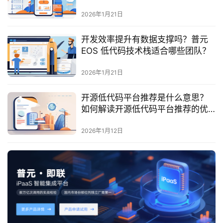
最
新
2026年1月21日
活
动
开发效率提升有数据支撑吗？普元
EOS 低代码技术栈适合哪些团队？
产
2026年1月21日
品
解
开源低代码平台推荐是什么意思？
决
如何解读开源低代码平台推荐的优
方
势与应用？
案
2026年1月12日
生
态
与
合
作