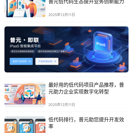
普元低代码生态提升业务创新能力
服
务
2025年12月11日
与
支
持
了
解
普
元
最好用的低代码项目产品推荐，普
联
元助力企业实现数字化转型
系
我
2025年12月11日
们
低代码排行，普元助您提升开发效
率