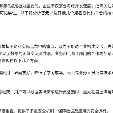
势和特点是极为重要的。企业不仅需要考虑开发速度，还需关注
可拓展性。以下将分析普元以及其他几个知名低代码平台的核
平台根植于企业实际运营中的痛点，致力于帮助企业构建灵活、高
实现了数据的无缝交流与共享。业务部门与IT部门的合作更加紧
要体现在以下几个方面：
建应用，界面友好，降低了学习成本。无论是业务人员还是技术
与框架，用户可以根据实际需求进行灵活选用，最大程度上满足
高度重视，提供了多重安全机制，保障数据及应用的安全运行。