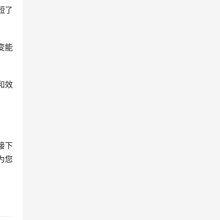
短了
变能
和效
接下
为您