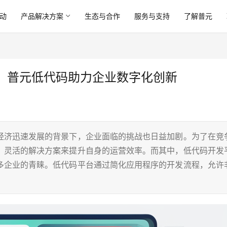
动
产品解决方案
生态与合作
服务与支持
了解普元
，普元低代码助力企业数字化创新
经济迅速发展的背景下，企业面临的挑战也日益加剧。为了在竞
、灵活的解决方案来提升自身的运营效率。而其中，低代码开发
多企业的青睐。低代码平台通过简化应用程序的开发流程，允许