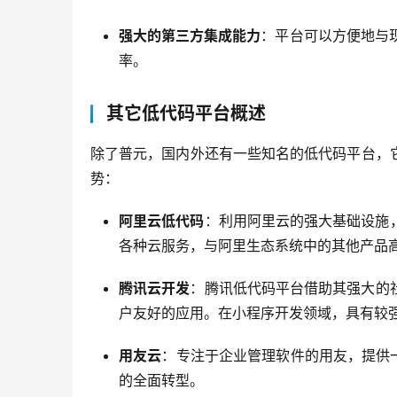
强大的第三方集成能力
：平台可以方便地与现
率。
其它低代码平台概述
除了普元，国内外还有一些知名的低代码平台，
势：
阿里云低代码
：利用阿里云的强大基础设施
各种云服务，与阿里生态系统中的其他产品
腾讯云开发
：腾讯低代码平台借助其强大的
户友好的应用。在小程序开发领域，具有较
用友云
：专注于企业管理软件的用友，提供
的全面转型。