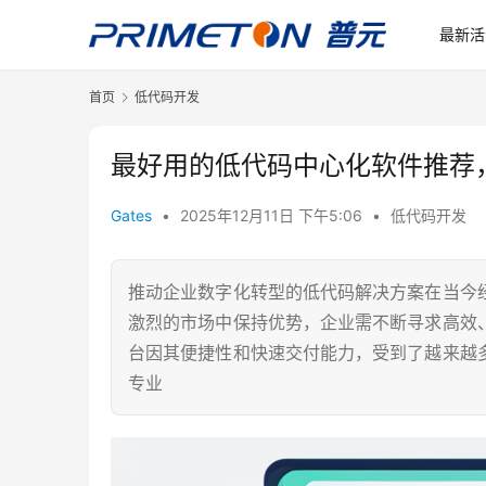
最新活
首页
低代码开发
最好用的低代码中心化软件推荐
Gates
•
2025年12月11日 下午5:06
•
低代码开发
推动企业数字化转型的低代码解决方案在当今
激烈的市场中保持优势，企业需不断寻求高效
台因其便捷性和快速交付能力，受到了越来越
专业