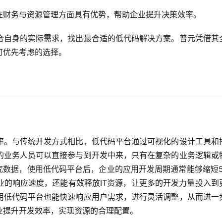
在财务与资源管理方面具有优势，帮助企业提升决策效率。
合自身的实际需求，找出最合适的低代码解决方案。普元凭借其
可优先考虑的选择。
率。与传统开发方式相比，低代码平台通过可视化的设计工具和
的业务人员可以直接参与到开发中来，只有在复杂的业务逻辑或
究数据，使用低代码平台后，企业的应用开发周期通常能够缩短5
业的响应速度，还能有效释放IT资源，让更多的开发力量投入到
用低代码平台也能快速响应用户需求，进行灵活调整，从而进一
业提升开发效率，实现资源的合理配置。