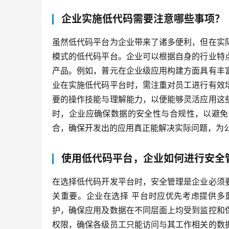
企业实施低代码需要注意哪些事项？
虽然低代码平台为企业带来了诸多便利，但在实
模式的低代码平台。企业可以根据自身的行业特
产品。例如，普元在企业级应用构建方面具有丰
业在实施低代码平台时，需注重对员工进行有效
要的操作技能与理解能力，以便能够灵活应用这
时，企业应确保数据的安全性与合规性，以避免
合，确保开发出的应用真正能解决实际问题，为
使用低代码平台，企业如何进行安全
在选择低代码开发平台时，安全管理是企业必须
关重要。企业在选择 平台时应优先考虑提供多
护，确保应用及数据在不同层面上均受到监控和
权限，确保各级员工只能访问与其工作相关的数