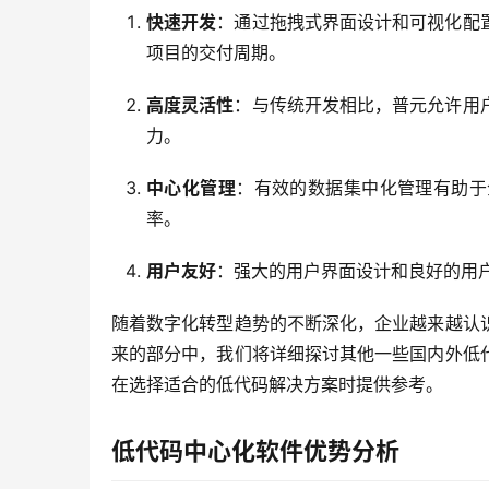
快速开发
：通过拖拽式界面设计和可视化配
项目的交付周期。
高度灵活性
：与传统开发相比，普元允许用
力。
中心化管理
：有效的数据集中化管理有助于
率。
用户友好
：强大的用户界面设计和良好的用
随着数字化转型趋势的不断深化，企业越来越认
来的部分中，我们将详细探讨其他一些国内外低
在选择适合的低代码解决方案时提供参考。
低代码中心化软件优势分析