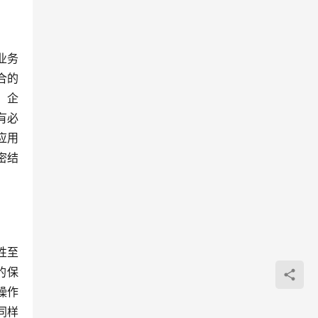
业务
合的
。企
有必
应用
密结
性至
的保
操作
同样