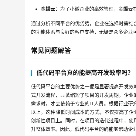
金蝶云
：为了小微企业的高效管理，金蝶云
通过分析不同平台的优劣势，企业在选择时需结
的功能体系与良好的客户支持，无疑是众多企业
常见问题解答
低代码平台真的能提高开发效率吗？
低代码平台的主要优势之一便是显著提高开发效
式开发流程，显著缩短了项目的开发周期。企业
需求时，才会依赖于专业的IT人员。根据行业研
以上。这种降低时间成本的方式，不仅提高了企
创新性项目上。同时，在项目的迭代过程中，使
升整体效率。因此，低代码平台的确能够帮助企