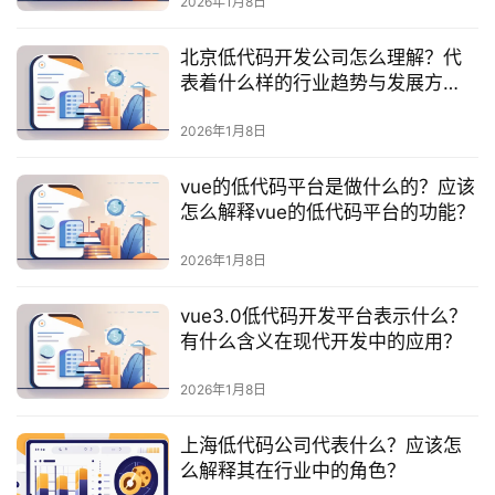
2026年1月8日
服
务
北京低代码开发公司怎么理解？代
与
表着什么样的行业趋势与发展方
支
向？
持
2026年1月8日
了
vue的低代码平台是做什么的？应该
解
怎么解释vue的低代码平台的功能？
普
元
2026年1月8日
vue3.0低代码开发平台表示什么？
联
有什么含义在现代开发中的应用？
系
我
2026年1月8日
们
上海低代码公司代表什么？应该怎
么解释其在行业中的角色？