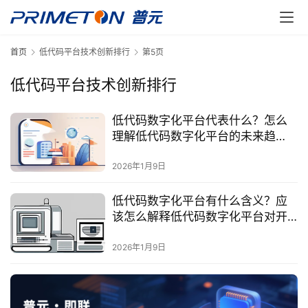
首页
低代码平台技术创新排行
第5页
低代码平台技术创新排行
低代码数字化平台代表什么？怎么
理解低代码数字化平台的未来趋
势？
2026年1月9日
低代码数字化平台有什么含义？应
该怎么解释低代码数字化平台对开
发的影响？
2026年1月9日