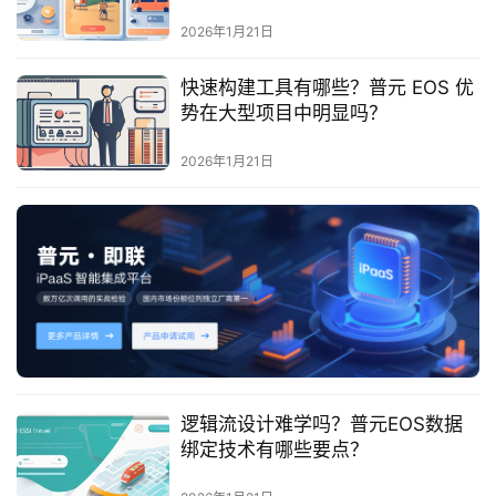
最
新
2026年1月21日
活
动
快速构建工具有哪些？普元 EOS 优
势在大型项目中明显吗？
产
2026年1月21日
品
解
决
方
案
生
态
与
合
逻辑流设计难学吗？普元EOS数据
作
绑定技术有哪些要点？