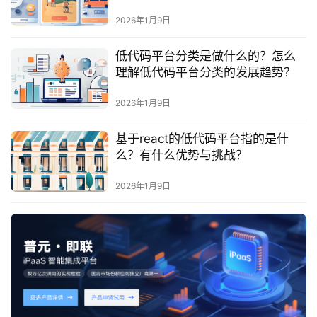
最
能结合的含义？
新
2026年1月9日
活
动
低代码平台分类是做什么的？怎么
理解低代码平台分类的发展趋势？
产
2026年1月9日
品
解
基于react的低代码平台指的是什
决
么？有什么优势与挑战？
方
案
2026年1月9日
生
态
与
合
作