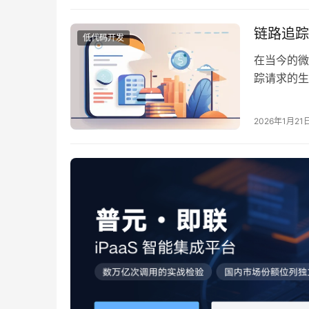
前沿技术的
链路追踪
低代码开发
在当今的微
踪请求的生
准确地执行
挑战，普元
2026年1月21
功能，能够