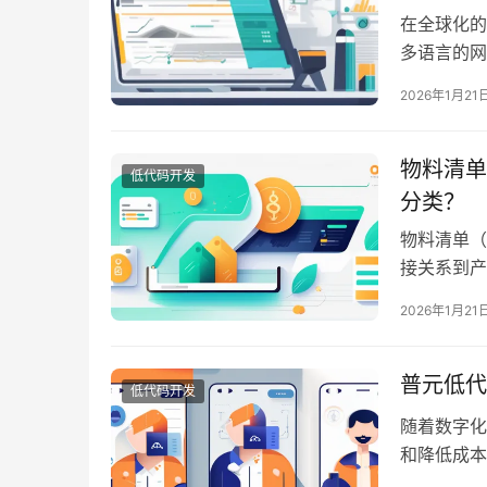
在全球化的
多语言的网
户体验，还
2026年1月21
方面，包括
中，如何实
物料清单
低代码开发
分类？
物料清单（B
接关系到产
率。在复杂
2026年1月21
战。普元在
的物料
普元低代码
低代码开发
随着数字化
和降低成本
以其强大的