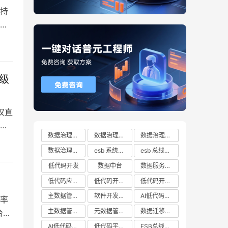
持
用
个
多级
不仅直
效
数据治理方案
数据治理方案哪家好
数据治理方案有哪些
挑
数据治理方案推荐
esb 系统都有哪些
esb 总线十大厂商排行榜
杂
低代码开发
数据中台
数据服务总线
？
低代码应用平台
低代码开发云平台
低代码开发平台
主数据管理系统
软件开发平台
AI低代码开发
率
主数据管理平台
元数据管理系统
数据迁移工具
台，
会
AI低代码开发云平台
低代码平台哪家好
ESB总线技术