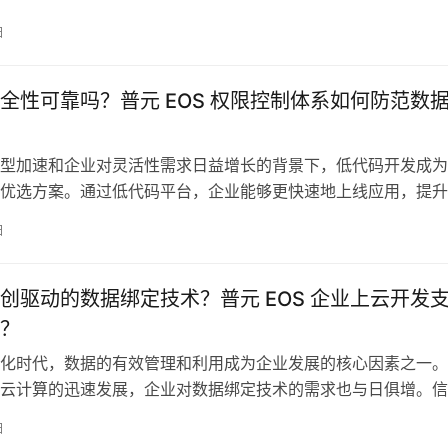
素，其中价格无疑是一个关键点。那么，普元的低代码平台价格
日
小企业
全性可靠吗？普元 EOS 权限控制体系如何防范数
型加速和企业对灵活性需求日益增长的背景下，低代码开发成为
优选方案。通过低代码平台，企业能够更快速地上线应用，提升
。然而，随着企业在线上业务的增多，数据安全和权限管理问题
日
企业在使用低代码平台时，必须格外关注平台的安全性，特别是
户权限控制。数据泄
创驱动的数据绑定技术？普元 EOS 企业上云开发
？
化时代，数据的有效管理和利用成为企业发展的核心因素之一。
云计算的迅速发展，企业对数据绑定技术的需求也与日俱增。信
绑定技术不仅在功能上满足了企业对数据的高效处理需求，更为
日
发展提供了新的动能。普元 EOS 企业上云开发平台，作为一款