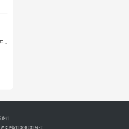
之
开
应
系我们
沪ICP备12006232号-2