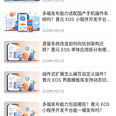
2026年1月21日
服
务
多端发布能力适配国产手机操作系
与
统吗？普元 EOS 小程序开发平台信
支
创？
持
2026年1月21日
了
遗留系统改造如何向信创架构迁
解
移？普元 EOS 单体应用拆分有哪些
普
风险？
元
2026年1月21日
插件式扩展怎么编写自定义插件？
联
普元 EOS 界面模板库支持动态切换
系
吗？
我
2026年1月21日
们
多端发布能力包括哪些？普元 EOS
小程序开发平台能一键发布吗？