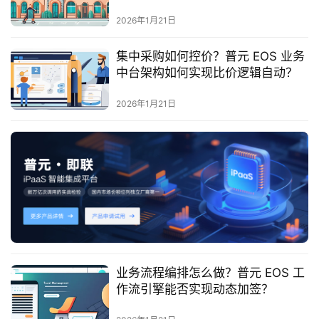
最
新
2026年1月21日
活
动
集中采购如何控价？普元 EOS 业务
中台架构如何实现比价逻辑自动？
产
2026年1月21日
品
解
决
方
案
生
态
与
合
业务流程编排怎么做？普元 EOS 工
作
作流引擎能否实现动态加签？