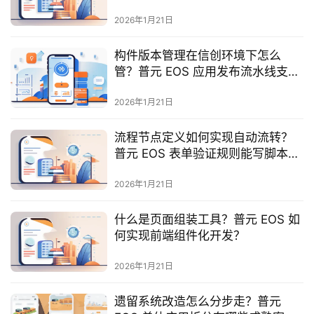
最
新
2026年1月21日
活
动
构件版本管理在信创环境下怎么
管？普元 EOS 应用发布流水线支持
信创吗？
产
2026年1月21日
品
解
流程节点定义如何实现自动流转？
决
普元 EOS 表单验证规则能写脚本
方
吗？
案
2026年1月21日
生
什么是页面组装工具？普元 EOS 如
态
何实现前端组件化开发？
与
合
2026年1月21日
作
遗留系统改造怎么分步走？普元