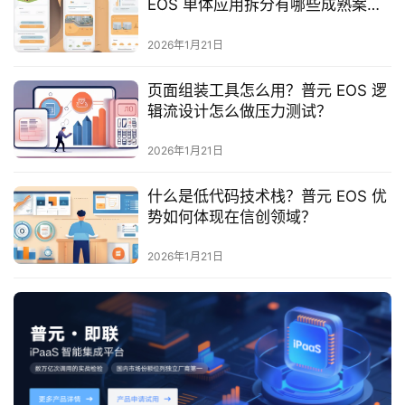
EOS 单体应用拆分有哪些成熟案
服
例？
务
2026年1月21日
与
支
页面组装工具怎么用？普元 EOS 逻
持
辑流设计怎么做压力测试？
了
2026年1月21日
解
普
什么是低代码技术栈？普元 EOS 优
元
势如何体现在信创领域？
2026年1月21日
联
系
我
们