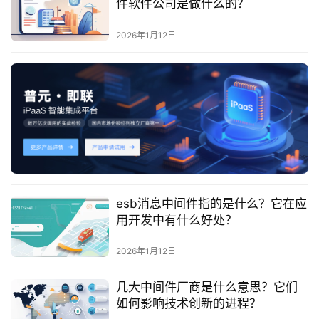
件软件公司是做什么的？
服
务
2026年1月12日
与
支
持
了
解
普
元
esb消息中间件指的是什么？它在应
联
用开发中有什么好处？
系
我
2026年1月12日
们
几大中间件厂商是什么意思？它们
如何影响技术创新的进程？