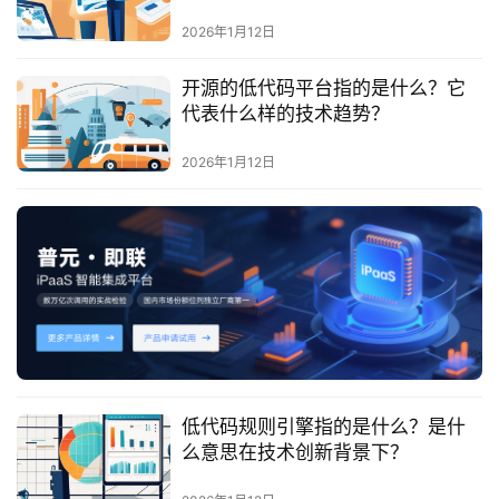
最
的影响？
新
2026年1月12日
活
动
开源的低代码平台指的是什么？它
代表什么样的技术趋势？
产
2026年1月12日
品
解
决
方
案
生
态
与
合
低代码规则引擎指的是什么？是什
作
么意思在技术创新背景下？