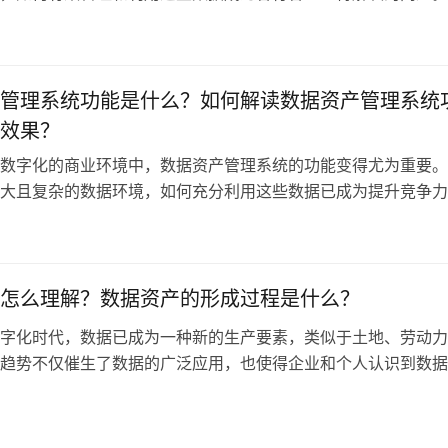
办法不仅仅是一个技术性方案，更是一个包含了战略、政策、流
具和技术的综合框架。这个框架的目标是确保数据的安全性、合
性。而行业标准，则
管理系统功能是什么？如何解读数据资产管理系统
效果？
数字化的商业环境中，数据资产管理系统的功能变得尤为重要。
大且复杂的数据环境，如何充分利用这些数据已成为提升竞争力
资产管理系统不仅仅是一个工具，它更是企业战略决策的核心组
在市场中立于不败之地，各类企业需有效地管理和利用其数据资
据的完整性、准确性
怎么理解？数据资产的形成过程是什么？
字化时代，数据已成为一种新的生产要素，类似于土地、劳动力
趋势不仅催生了数据的广泛应用，也使得企业和个人认识到数据
管理的重要性。理解数据要素的定义及其构成，是任何希望在数
中取得成功的个体或组织的基本要求。
指在某一特定情况下，数据所承载的价值和