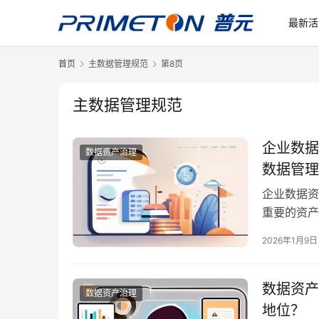
最新活
首页
主数据管理规范
第8页
主数据管理规范
企业数据
数据资产治理
数据管理
企业数据资
重要的资产
企业的未来
2026年1月9日
数据资产，
应运而生，
数据资产
数据资产治理
地位？