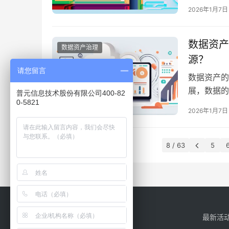
市场上的一
2026年1月7日
为何能够在
我们将详细
数据资产
数据资产治理
源？
请您留言
数据资产的
展，数据的
普元信息技术股份有限公司400-82
0-5821
信息，变成
2026年1月7日
来说，数据
的数据。这
8 / 63
5
最新活