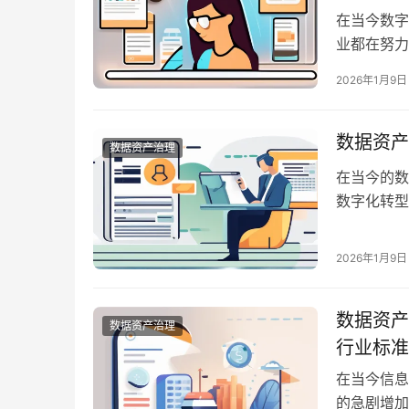
在当今数字
业都在努力
至关重要的
2026年1月9日
在数据治理
数据资产供
数据资产
数据资产治理
在当今的数
数字化转型
体验提升的
业在数据存
2026年1月9日
体的作用和
数据资产
数据资产治理
行业标准
在当今信息
的急剧增加