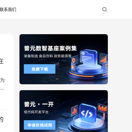
联系我们
在
为
对
些
”
的