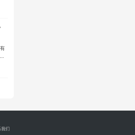
将
以
？
有
。
策
与
系我们