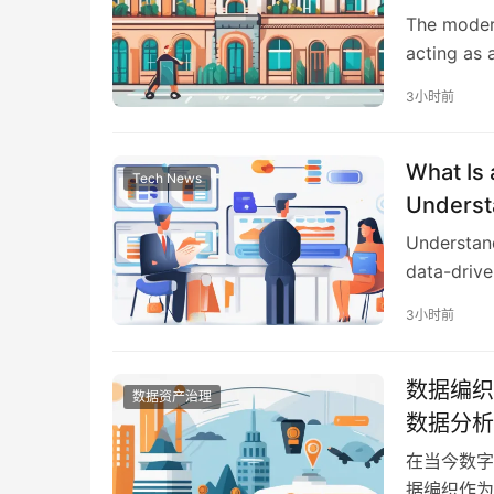
Can Free
The modern
Signific
acting as 
informa
3小时前
What Is
Tech News
Underst
Platfor
Understand
Data Sh
data-drive
been m
3小时前
数据编织
数据资产治理
数据分析
些错误？
在当今数字
据编织作为