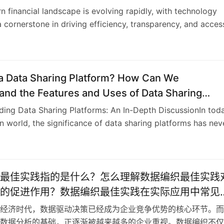
 Financial Data Platforms Really Provide
 financial landscape is evolving rapidly, with technology
ant Advantages?
a cornerstone in driving efficiency, transparency, and acces
 a Data Sharing Platform? How Can We
and the Features and Uses of Data Sharing
ms? What Characteristics Should Recommende
ing Data Sharing Platforms: An In-Depth DiscussionIn toda
aring Platforms Have?
n world, the significance of data sharing platforms has nev
最佳实践指的是什么？怎么理解数据编织最佳实践
的促进作用？数据编织最佳实践在实际应用中常见
经济时代，数据驱动决策已经成为企业竞争优势的核心环节。而
数据分析的基础，正逐渐被越来越多的企业重视。数据编织不仅