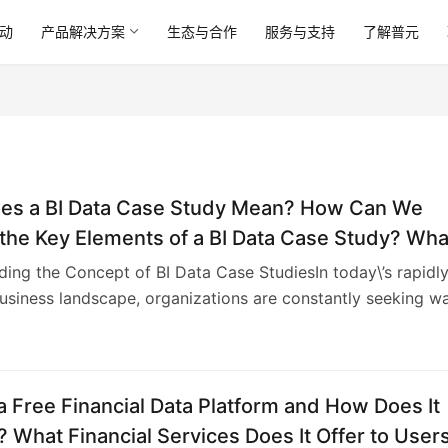
动
产品解决方案
生态与合作
服务与支持
了解普元
es a BI Data Case Study Mean? How Can We
the Key Elements of a BI Data Case Study? Wha
Practical Applications of BI Data Case Studies?
ing the Concept of BI Data Case StudiesIn today\’s rapidl
usiness landscape, organizations are constantly seeking w
e
a Free Financial Data Platform and How Does It
 What Financial Services Does It Offer to User