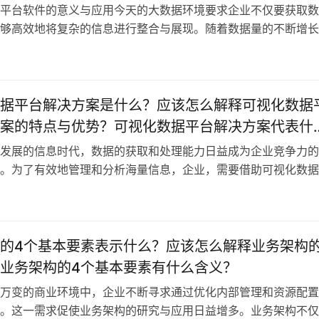
平台软件的意义与应用今天的大数据环境要求企业不仅要获取数
够高效地将复杂的信息进行整合与展现。随着数据量的不断增长
信息转化为有意义的洞察变得尤为重要。可视化数据平台软件的
一需求的回应。借助这些软件，用户能够实现数据的灵活展示，
之间的关系，为公司战
据平台解决方案是什么？应该怎么解释可视化数据
案的特点与优势？可视化数据平台解决方案代表什
发展的信息时代，数据的获取和处理能力日益成为企业竞争力的
。为了有效地管理和分析海量信息，企业，需要借助可视化数据
来帮助其将复杂的数据转化为易于理解的可视化形式。这种平台
展示更为直观，还能够提高决策速度和科学性，适应各类用户的
数据平台解决方案的
的4个基本要素表示什么？应该怎么解释业务架构
业务架构的4个基本要素有什么含义？
万变的商业环境中，企业不断寻求通过优化内部管理和资源配置
。这一需求促使业务架构的研究与应用日益增多。业务架构不仅