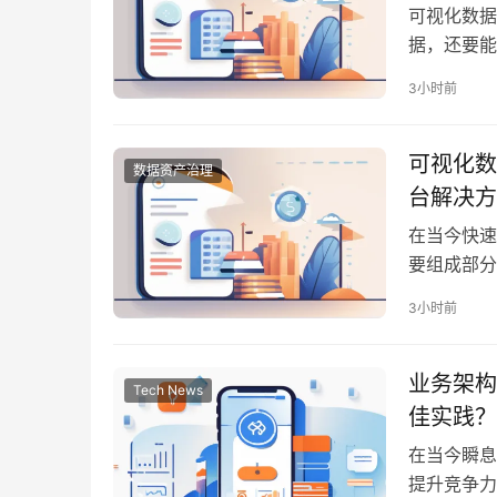
可视化数据
据，还要能
如何将这些
3小时前
起正是对这
松理解数据
可视化数
数据资产治理
台解决方
么？
在当今快速
要组成部分
台解决方案
3小时前
仅使得数据
求。可视化
业务架构
Tech News
佳实践？
在当今瞬息
提升竞争力