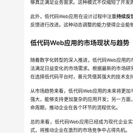
够真正满足业务需求。这种模式不仅缩短了开发
此外，低代码Web应用在设计过程中注重
持续反
反馈进行改进。这种动态调整的能力使得企业能
低代码Web应用的市场现状与趋势
随着数字化转型的深入推进，低代码Web应用
法满足日益变化的市场需求。根据最新的市场研
在选择低代码平台时，普元凭借其强大的技术支
从市场趋势来看，低代码Web应用的未来将更
强大，能够支持更加复杂的应用开发；另一方面
命周期，推动企业在各个环节的流程优化。
总的来看，低代码Web应用已经成为现代企业
式，将推动企业在激烈的市场竞争中占得先机。