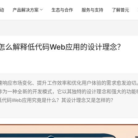
动
产品解决方案
生态与合作
服务与支持
了解普元
怎么解释低代码Web应用的设计理念？
速响应市场变化、提升工作效率和优化用户体验的需求愈发迫切
，作为一种全新的开发模式，它以其独特的设计理念和强大的功能
代码Web应用究竟是什么？其设计理念又是怎样的？