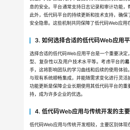
息的安全。平台通常支持日志记录和审计功能，
此外，低代码平台的持续更新和技术支持，确保
安全隐患。这些机制共同保障了低代码Web应用
3. 如何选择合适的低代码Web应用
选择合适的低代码Web应用平台是一个重要决
型、复杂性以及用户技术水平等。考虑平台的
易
手，这将影响团队的学习曲线和后续的使用体验
与现有系统顺畅集成，并能随需求变化进行灵活
功能更新是保障企业长期使用其低代码平台的重
持，成为许多企业的优选。
4. 低代码Web应用与传统开发的主
低代码Web应用与传统开发相较，主要区别体