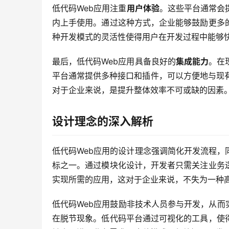
低代码Web应用注重
用户体验
。这些平台通常会
内上手使用。通过这种方式，企业能够鼓励更多
种开发模式的灵活性使得用户在开发过程中能够
最后，低代码Web应用具备良好的
集成能力
。在
平台通常提供多种接口和插件，可以方便地与现有
对于企业来说，是提升整体效率不可或缺的因素
设计理念的深入解析
低代码Web应用的设计理念强调简化开发流程，
标之一。通过模块化设计，开发者只需关注业务
实现所需的应用，这对于企业来说，不失为一种
低代码Web应用鼓励非技术人员参与开发，从而
在脱节现象。低代码平台通过可视化的工具，使