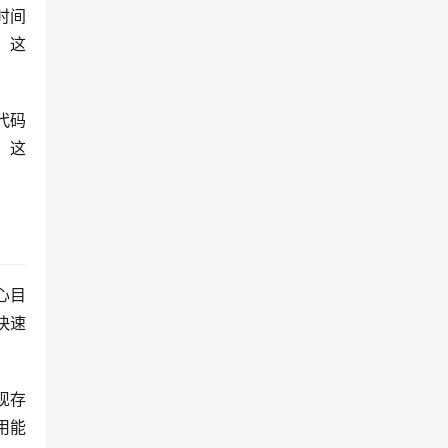
时间
，这
代码
。这
心目
快速
现存
用能