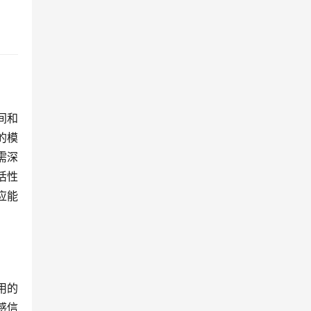
间和
的模
需深
活性
应能
用的
感信