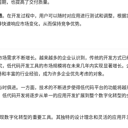
周期，也提高了交付质量。
馈
。在开发过程中，用户可以随时对应用进行测试和调整，根据
够快速响应市场变化，从而保持竞争优势。
的市场需求不断增长。越来越多的企业认识到，传统的开发方式已
究，低代码开发工具的市场规模将在未来几年内实现显著增长。
持和丰富的行业经验，成为许多企业优先考虑的对象。
加与时俱进。一方面，技术的不断进步使得低代码平台的功能将越
，低代码开发将逐步从单一的应用开发扩展到整个数字化转型的
实现数字化转型的重要工具。其独特的设计理念和灵活的应用开