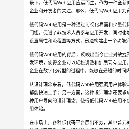
景下，低代码Web应用应运而生，作为一种全
企业和开发者的关注。那么，低代码Web应用究
低代码Web应用是一种通过可视化界面和少量
门槛，促进了非技术人员参与应用开发，同时也
设置属性和流程图等方式，迅速构建出一个功能完
低代码Web应用的背后，反映出当今企业对敏
发环境，使得企业可以轻松调整和扩展现有应用
企业在数字化转型的过程中，能够在最短的时间
从设计理念来看，低代码Web应用强调用户体
都能快速上手；另一方面，这种设计理念还要求
种用户导向的设计理念，使得低代码Web应用
用体验。
在市场上，各种低代码平台层出不穷，其中普元