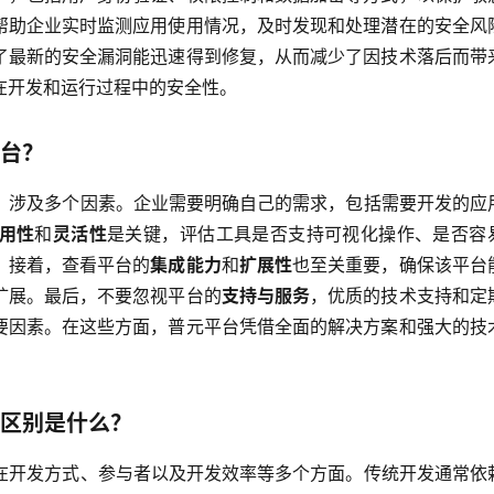
帮助企业实时监测应用使用情况，及时发现和处理潜在的安全风
了最新的安全漏洞能迅速得到修复，从而减少了因技术落后而带
在开发和运行过程中的安全性。
平台？
定，涉及多个因素。企业需要明确自己的需求，包括需要开发的应
用性
和
灵活性
是关键，评估工具是否支持可视化操作、是否容
。接着，查看平台的
集成能力
和
扩展性
也至关重要，确保该平台
扩展。最后，不要忽视平台的
支持与服务
，优质的技术支持和定
要因素。在这些方面，普元平台凭借全面的解决方案和强大的技
要区别是什么？
现在开发方式、参与者以及开发效率等多个方面。传统开发通常依