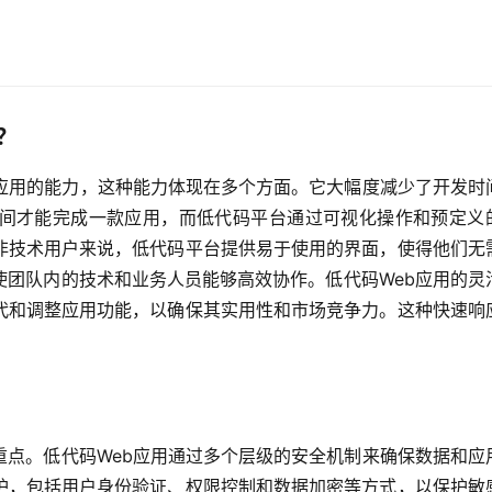
？
建应用的能力，这种能力体现在多个方面。它大幅度减少了开发时
间才能完成一款应用，而低代码平台通过可视化操作和预定义
非技术用户来说，低代码平台提供易于使用的界面，使得他们无
使团队内的技术和业务人员能够高效协作。低代码Web应用的灵
代和调整应用功能，以确保其实用性和市场竞争力。这种快速响
重点。低代码Web应用通过多个层级的安全机制来确保数据和应
护，包括用户身份验证、权限控制和数据加密等方式，以保护敏