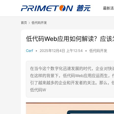
最新活
首页
低代码开发
低代码Web应用如何解读？应该
Cerf
•
2025年12月4日 上午12:54
•
低代码开发
在当今这个数字化迅速发展的时代，企业对快
在这样的背景下，低代码Web应用应运而生
引了越来越多的企业和开发者的关注。那么，低
低代码W