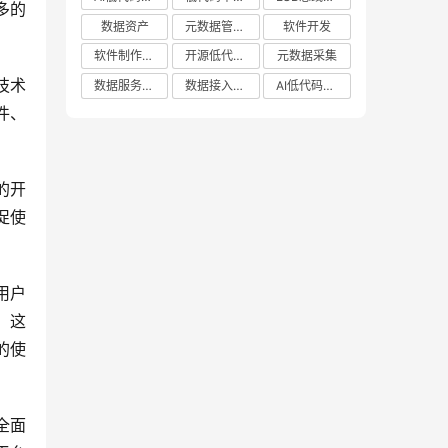
多的
数据资产
元数据管理系统哪家好
软件开发
软件制作平台
开源低代码平台
元数据采集
技术
数据服务平台
数据接入管理系统
AI低代码应用平台
件、
的开
促使
用户
。这
的使
全面