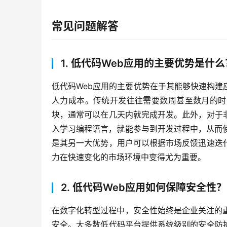
常见问题解答
1. 低代码Web应用的主要优势是什么
低代码Web应用的主要优势在于其能够快速构
人力成本。传统开发往往需要数周甚至数月的时
块，通常可以在几天内就完成开发。此外，对于
入学习编程语言，就能参与到开发过程中，从而
是其另一大优势，用户可以根据市场反馈迅速迭
力在快速变化的市场环境中变得尤为重要。
2. 低代码Web应用如何保障安全性？
在数字化转型过程中，安全性始终是企业关注的
安全。大多数低代码平台提供系统级别的安全防