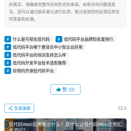
的真实、准确或完整作任何形式的承诺。如有任何问题或意
见，您可以通过联系普元进行反馈，普元收到您的反馈后将及
时答复和处理。
什么是可视化低代码
低代码平台品牌知名度排行
低代码平台哪个更适合中小型企业好用
低代码平台的培训支持怎么样
低代码开发平台技术选型推荐
好用的开源低代码平台
赞
(0)
生成海报
0
低代码Web应用表示什么？是什么让低代码Web应用如
此流行？