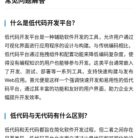
常见问题解答
什么是低代码开发平台？
低代码开发平台是一种辅助软件开发的工具，允许用户通过
可视化界面进行应用程序的设计与构建。与传统编码相比，
低代码平台通过拖拽组件和配置功能来降低编码复杂度，使
得没有编程知识的用户也能够参与开发。这类平台通常嵌入
了开发、测试、部署等一系列工具，支持快速构建与发布
Web应用。普元便是这样一个强调快速开发和易用性的低代
码平台，通过其丰富的功能和友好的用户界面，助力企业大
幅提升开发效率。
低代码与无代码有什么区别？
低代码和无代码都旨在简化软件开发过程，但二者之间存在