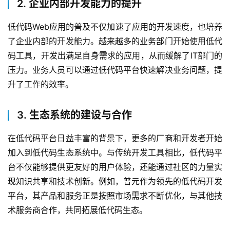
2. 企业内部开发能力的提升
低代码Web应用的普及不仅加速了应用的开发速度，也培养
最
新
了企业内部的开发能力。越来越多的业务部门开始使用低代
活
码工具，开发出满足自身需求的应用，从而缓解了IT部门的
动
压力。业务人员可以通过低代码平台快速解决业务问题，提
升了工作的效率。
产
品
3. 生态系统的建设与合作
解
决
在低代码平台日益丰富的背景下，更多的厂商和开发者开始
方
加入到低代码生态系统中。与传统开发工具相比，低代码平
案
台不仅能够提供更友好的用户体验，还能通过社区的力量实
现知识共享和技术创新。例如，普元作为领先的低代码开发
生
态
平台，其产品和服务正是按照市场需求不断优化，与其他技
与
术服务商合作，共同拓展低代码生态。
合