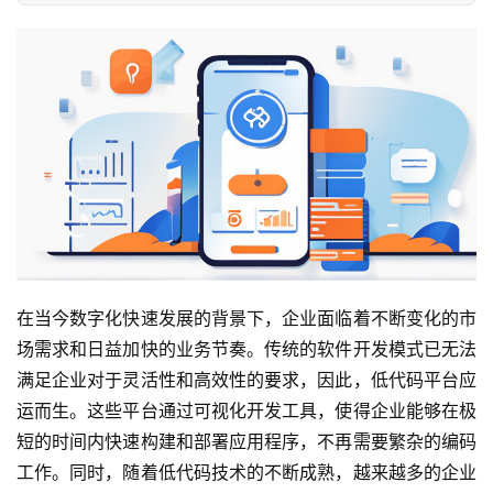
在当今数字化快速发展的背景下，企业面临着不断变化的市
场需求和日益加快的业务节奏。传统的软件开发模式已无法
满足企业对于灵活性和高效性的要求，因此，低代码平台应
运而生。这些平台通过可视化开发工具，使得企业能够在极
短的时间内快速构建和部署应用程序，不再需要繁杂的编码
工作。同时，随着低代码技术的不断成熟，越来越多的企业