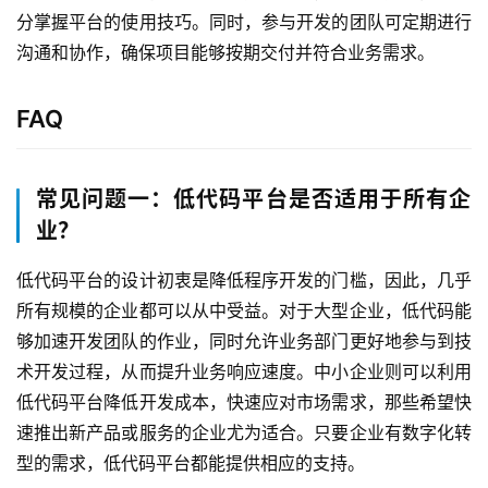
分掌握平台的使用技巧。同时，参与开发的团队可定期进行
沟通和协作，确保项目能够按期交付并符合业务需求。
了
解
普
FAQ
元
联
常见问题一：低代码平台是否适用于所有企
系
业？
我
们
低代码平台的设计初衷是降低程序开发的门槛，因此，几乎
所有规模的企业都可以从中受益。对于大型企业，低代码能
够加速开发团队的作业，同时允许业务部门更好地参与到技
术开发过程，从而提升业务响应速度。中小企业则可以利用
低代码平台降低开发成本，快速应对市场需求，那些希望快
速推出新产品或服务的企业尤为适合。只要企业有数字化转
型的需求，低代码平台都能提供相应的支持。