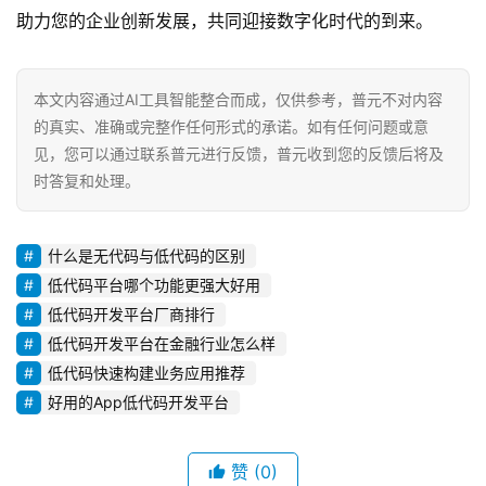
助力您的企业创新发展，共同迎接数字化时代的到来。
本文内容通过AI工具智能整合而成，仅供参考，普元不对内容
的真实、准确或完整作任何形式的承诺。如有任何问题或意
见，您可以通过联系普元进行反馈，普元收到您的反馈后将及
时答复和处理。
什么是无代码与低代码的区别
低代码平台哪个功能更强大好用
低代码开发平台厂商排行
低代码开发平台在金融行业怎么样
低代码快速构建业务应用推荐
好用的App低代码开发平台
赞
(0)