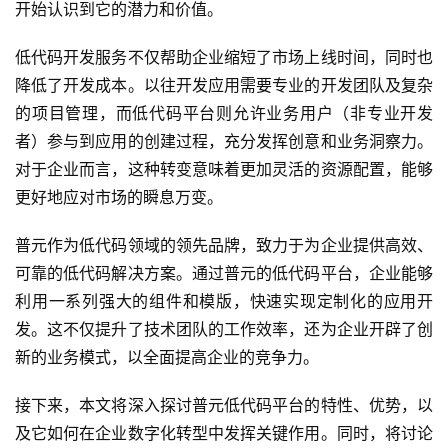
开始认识到它的潜力和价值。
低代码开发服务不仅帮助企业缩短了市场上线时间，同时也
降低了开发成本。以往开发应用需要专业的开发团队及复杂
的项目管理，而低代码平台则允许业务用户（非专业开发
者）参与到应用的创建过程，充分发挥创意和业务洞察力。
对于企业而言，这种转变意味着更加灵活的资源配置，能够
更好地应对市场的瞬息万变。
普元作为低代码领域的领先品牌，致力于为企业提供高效、
可靠的低代码解决方案。通过普元的低代码平台，企业能够
利用一系列强大的组件和模版，快速实现定制化的应用开
发。这不仅提升了技术团队的工作效率，还为企业开辟了创
新的业务模式，以全面提高企业的竞争力。
接下来，本文将深入探讨普元低代码平台的特性、优势，以
及它如何在企业数字化转型中发挥关键作用。同时，将讨论