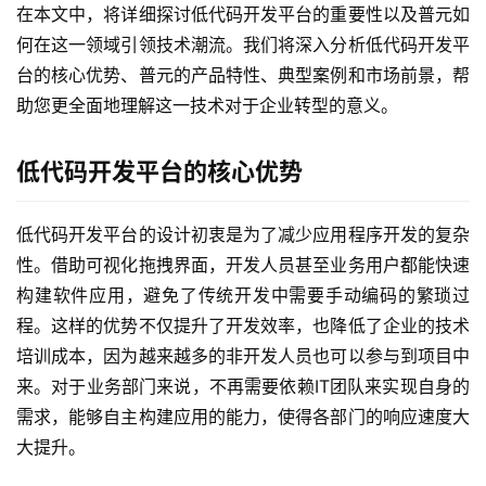
在本文中，将详细探讨低代码开发平台的重要性以及普元如
何在这一领域引领技术潮流。我们将深入分析低代码开发平
台的核心优势、普元的产品特性、典型案例和市场前景，帮
助您更全面地理解这一技术对于企业转型的意义。
低代码开发平台的核心优势
低代码开发平台的设计初衷是为了减少应用程序开发的复杂
性。借助可视化拖拽界面，开发人员甚至业务用户都能快速
构建软件应用，避免了传统开发中需要手动编码的繁琐过
程。这样的优势不仅提升了开发效率，也降低了企业的技术
培训成本，因为越来越多的非开发人员也可以参与到项目中
来。对于业务部门来说，不再需要依赖IT团队来实现自身的
需求，能够自主构建应用的能力，使得各部门的响应速度大
大提升。