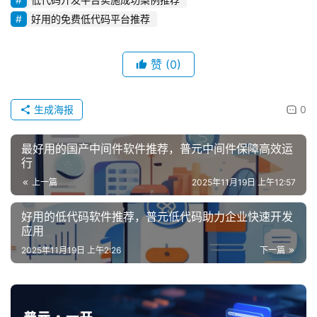
好用的免费低代码平台推荐
赞
(0)
生成海报
0
最好用的国产中间件软件推荐，普元中间件保障高效运
行
上一篇
2025年11月19日 上午12:57
好用的低代码软件推荐，普元低代码助力企业快速开发
应用
2025年11月19日 上午2:26
下一篇