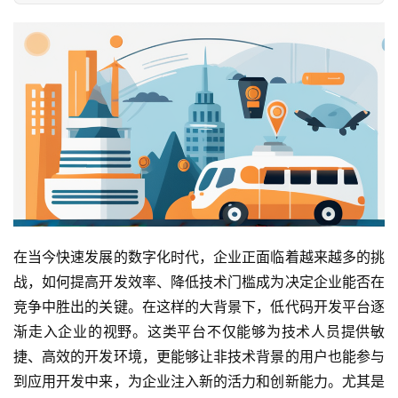
在当今快速发展的数字化时代，企业正面临着越来越多的挑
战，如何提高开发效率、降低技术门槛成为决定企业能否在
竞争中胜出的关键。在这样的大背景下，低代码开发平台逐
渐走入企业的视野。这类平台不仅能够为技术人员提供敏
捷、高效的开发环境，更能够让非技术背景的用户也能参与
到应用开发中来，为企业注入新的活力和创新能力。尤其是