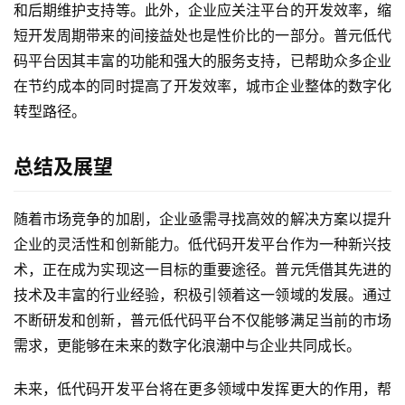
和后期维护支持等。此外，企业应关注平台的开发效率，缩
短开发周期带来的间接益处也是性价比的一部分。普元低代
码平台因其丰富的功能和强大的服务支持，已帮助众多企业
在节约成本的同时提高了开发效率，城市企业整体的数字化
转型路径。
总结及展望
随着市场竞争的加剧，企业亟需寻找高效的解决方案以提升
企业的灵活性和创新能力。低代码开发平台作为一种新兴技
术，正在成为实现这一目标的重要途径。普元凭借其先进的
技术及丰富的行业经验，积极引领着这一领域的发展。通过
不断研发和创新，普元低代码平台不仅能够满足当前的市场
需求，更能够在未来的数字化浪潮中与企业共同成长。
未来，低代码开发平台将在更多领域中发挥更大的作用，帮