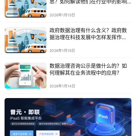
思？如何解读他们在行业中的影响
服
力与角色？
务
2026年1月15日
与
支
政府数据治理有什么含义？政府数
持
据治理在科技发展中怎样发挥作
用？
了
2026年1月15日
解
普
数据治理咨询公示是做什么的？如
元
何理解其在业务流程中的应用？
2026年1月14日
联
系
我
们