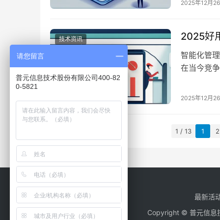
2025年12月2
不同的解决
2025
技术资讯
智能化管理
请您留言
在当今竞争
普元信息技术股份有限公司400-82
确保其数字
0-5821
需求。普元
2025年12月2
企业实现了
1 / 13
1
2
最新活
Copyright © 