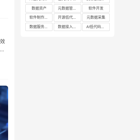
用
数据资产
元数据管理系统哪家好
软件开发
软件制作平台
开源低代码平台
元数据采集
数据服务平台
数据接入管理系统
AI低代码应用平台
效
，
字
方