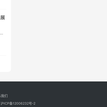
发展
要
些
助
系我们
沪ICP备12006232号-2