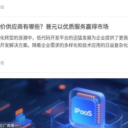
系统允许用户通过图形化界面、拖拽功能和可视化流程来创建应
0日
减少对深厚编码技
价供应商有哪些？普元以优质服务赢得市场
化转型的浪潮中，低代码开发平台的迅猛发展为企业提供了更高
开发解决方案。随着企业需求的多样化和技术应用的日益复杂化
因其高效、灵活、易于使用的特点而倍受青睐。尤其是在实施数
景下，越来越多的企业追求能够快速构建与部署应用程序的解决
0日
开发平台应运而生