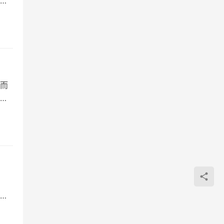
为
和
术
而
创
应
码
决
维
，