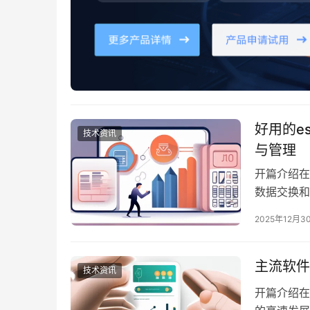
好用的e
技术资讯
与管理
开篇介绍在
数据交换和
务总线（E
2025年12月3
化复杂的系
适的 ESB
主流软件
技术资讯
开篇介绍在