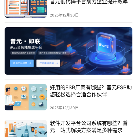
普元低代码平台助力企业提升效率
服
务
2025年12月30日
与
支
持
了
解
普
元
好用的ESB厂商有哪些？普元ESB助
联
您轻松选择合适合作伙伴
系
我
2025年12月30日
们
软件开发平台公司系统有哪些？普
元一站式解决方案满足多种需求