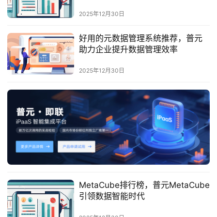
最
新
2025年12月30日
活
动
好用的元数据管理系统推荐，普元
助力企业提升数据管理效率
产
2025年12月30日
品
解
决
方
案
生
态
与
合
MetaCube排行榜，普元MetaCube
作
引领数据智能时代