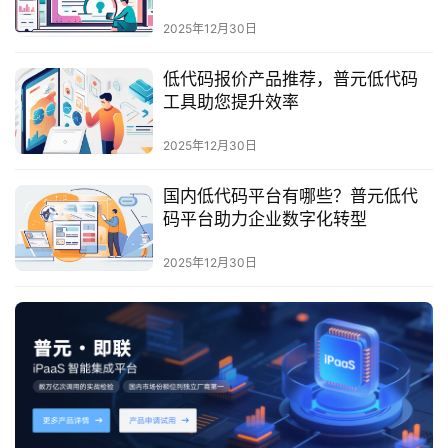
最
2025年12月30日
新
活
低代码报价产品推荐，普元低代码
动
工具助您提升效率
产
2025年12月30日
品
解
国内低代码平台有哪些？普元低代
决
码平台助力企业数字化转型
方
案
2025年12月30日
生
态
与
合
作