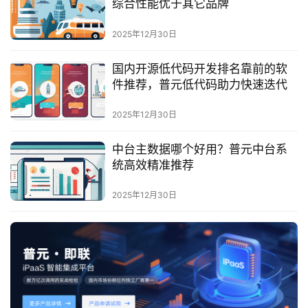
综合性能优于其它品牌
服
务
2025年12月30日
与
支
国内开源低代码开发排名靠前的软
持
件推荐，普元低代码助力快速迭代
了
2025年12月30日
解
普
中台主数据哪个好用？普元中台系
元
统高效精准推荐
2025年12月30日
联
系
我
们