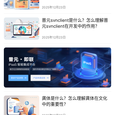
最
在开发中的重要性？
新
2025年12月23日
活
动
普元svnclient是什么？怎么理解普
元svnclient在开发中的作用？
产
2025年12月23日
品
解
决
方
案
生
态
与
合
龚体是什么？怎么理解龚体在文化
作
中的重要性？