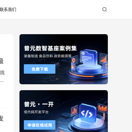
联系我们
级
挑
中
链
，
发