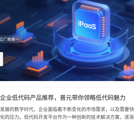
企业低代码产品推荐，普元带你领略低代码魅力
发展的数字时代，企业面临着不断变化的市场需求，以及需要快
化的压力。低代码开发平台作为一种创新的技术解决方案，逐渐
业的关注。这些平台允许用户在无需深厚编程技能的前提下，迅
序和自动化工作流程，从而加速数字化转型。同时，企业在选择