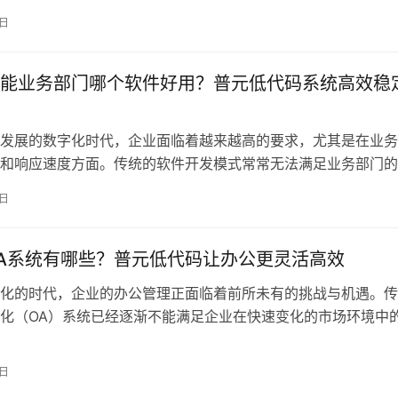
着技术的不断发展，2025年将涌现出更多优秀的低代码厂商，
1日
需求。在这篇
能业务部门哪个软件好用？普元低代码系统高效稳
发展的数字化时代，企业面临着越来越高的要求，尤其是在业务
和响应速度方面。传统的软件开发模式常常无法满足业务部门的
求，尤其是在创新与应变的速度上。因此，低代码平台应运而生
1日
可行的解决方案。它的出现，不仅使得缺乏专业技术能力的业务
到应用开发当中，
A系统有哪些？普元低代码让办公更灵活高效
化的时代，企业的办公管理正面临着前所未有的挑战与机遇。传
化（OA）系统已经逐渐不能满足企业在快速变化的市场环境中
高办公效率、降低管理成本，很多企业开始寻求灵活、高效的低
。低代码平台的出现，为企业提供了更高的灵活性与可定制化，
1日
程、应用开发