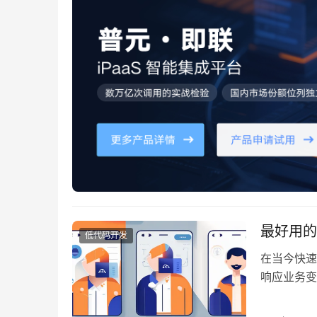
最好用的
低代码开发
在当今快速
响应业务变
起了许多企
构建应用程