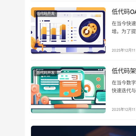
低代码O
低代码开发
在当今快速
增。为了提
关注低代码
力，而且降
2025年12月1
自主创建应
低代码架
低代码开发
在当今数字
快速迭代与
的特点，已
时，通常会
2025年12月1
本文将深入