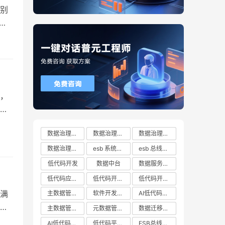
别
传
伴
选
，
需
数据治理方案
数据治理方案哪家好
数据治理方案有哪些
供
数据治理方案推荐
esb 系统都有哪些
esb 总线十大厂商排行榜
低代码开发
数据中台
数据服务总线
低代码应用平台
低代码开发云平台
低代码开发平台
满
主数据管理系统
软件开发平台
AI低代码开发
发
主数据管理平台
元数据管理系统
数据迁移工具
务
AI低代码开发云平台
低代码平台哪家好
ESB总线技术