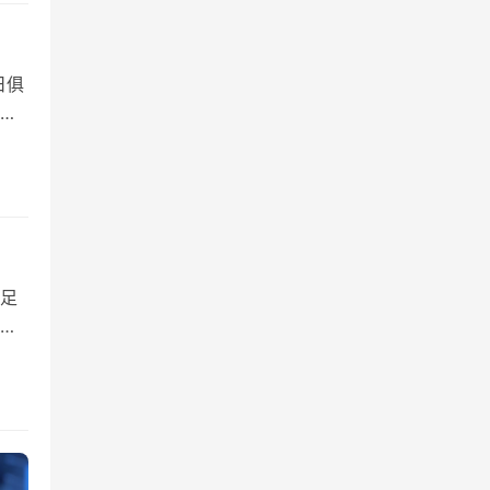
日俱
始
能
，
足
付
用
。