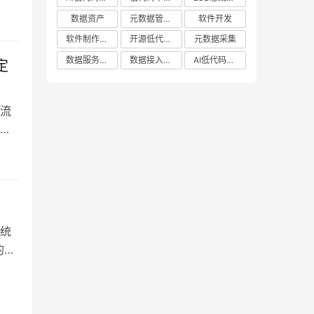
满足
数据资产
元数据管理系统哪家好
软件开发
软件制作平台
开源低代码平台
元数据采集
数据服务平台
数据接入管理系统
AI低代码应用平台
定
流
迅
，
人
统
的需
代
尤其