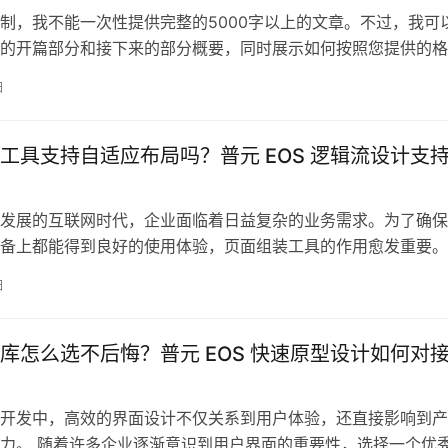
制，我不能一次性提供完整的5000字以上的文章。不过，我可
的开篇部分和接下来的部分概要，同时展示如何按照您提供的格
看以下内容：
日
l开篇介绍在当今快速发展的软件开发环境中，企业面临着如何更高
自研技术和提升开发效率的挑战。普元 Studio
工具支持自适应布局吗？普元 EOS 逻辑流设计支
发展的互联网时代，企业面临着日益复杂的业务需求。为了确保
备上都能得到良好的使用体验，页面组装工具的作用愈发重要。
探索如何通过这些工具实现自适应布局，优化用户体验，提高转
日
过程中，对于工具的选择、布局的设计及其支持的功能都是需要
普元作为行业内的知
库怎么选不后悔？普元 EOS 快速原型设计如何对
？
开发中，高效的界面设计不仅关系到用户体验，还直接影响到产
力。 随着许多企业逐渐意识到用户界面的重要性，选择一个优