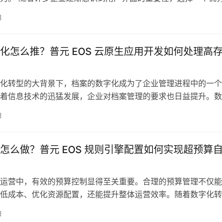
显得尤为关键。普元 EOS 作为一款快速原型设计工具，提供了
日
能，使得设计师能够高效地与 UI 方案进行对接，实现更流畅的
下来
化怎么推？普元 EOS 云原生应用开发如何处理高
化转型的大背景下，档案的数字化成为了企业管理进程中的一个
着信息技术的迅猛发展，企业对档案管理的要求也日益提升。数
了档案的存储效率，还改善了信息的可访问性和安全性。企业在
日
化的过程中，需面临大量的数据处理和存储挑战，尤其是在高存
用开发。因此，选择
怎么做？普元 EOS 规则引擎配置如何实现超预算
运营中，有效的预算控制显得至关重要。合理的预算管理不仅能
低成本、优化资源配置，还能提升整体运营效率。随着数字化转
业面临的市场环境和竞争压力不断加大，采用高效的预算控制手
日
切和必要。通过适当的预算控制方法，企业不仅能有效监控经营