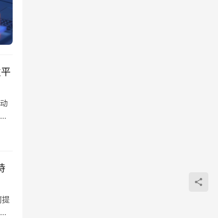
发平
动
者
来
框
持
何提
不