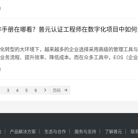
工作效率，还能降低人力成本，优化资源配置。然而，随着人工
日
猛发展，特别是大模型的出现，如何将流程自动化与这些智能技
接，成为了企业
操作手册在哪看？普元认证工程师在数字化项目中如何
化转型的大环境下，越来越多的企业选择采用高级的管理工具与
业务流程、提升效率、降低成本。而在众多工具中，EOS（企
其高效、灵活且可配置的特性，而被许多公司所青睐。在此背景
日
在大型数字化项目中，工程师的角色显得尤为重要。普元的认证
EOS的深入理解与
3
4
5
6
动
产品解决方案
生态与合作
服务与支持
了解普元
联