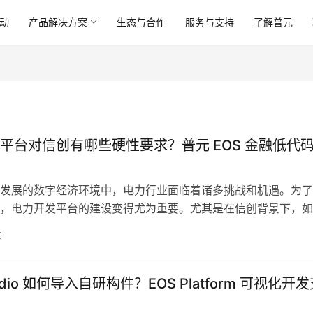
动
产品解决方案
生态与合作
服务与支持
了解普元
平台对信创有哪些硬性要求？普元 EOS 金融低代
发展的数字经济环境中，电力行业面临着诸多挑战和机遇。为了
，电力开发平台的建设变得尤为重要。尤其是在信创背景下，如
发平台符合硬性要求，成为各类企业特别关注的问题。信创，即
日
创新”，是推动我国信息化和智能化建设的重要举措之一。这一
电力开发平台的
udio 如何导入自研构件？EOS Platform 可视化开