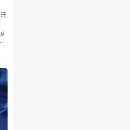
滑迁
系
众
提