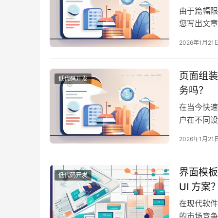
由于篇幅限
您写出文章
布局。请查
2026年1月21
“`htm
灵活地整合
页面组装
低代码开发
务吗？
在当今快速
户在不同设
多企业正在
2026年1月21
率。在这一
细考量的。
界面模板
低代码开发
UI 方案
在现代软件
的市场竞争