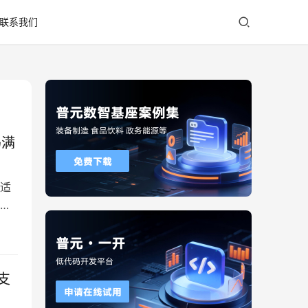
联系我们
码满
适
何
“信
背景
发支