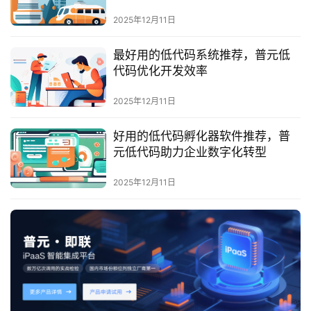
最
新
2025年12月11日
活
动
最好用的低代码系统推荐，普元低
代码优化开发效率
产
2025年12月11日
品
解
好用的低代码孵化器软件推荐，普
决
元低代码助力企业数字化转型
方
案
2025年12月11日
生
态
与
合
作