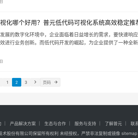
1日
可以帮助企业快速构建并优化在线问答系统，还能显著降低开发
随着市场对人员培训和信息共享需求的增加，低代码问答工具的
遍。
视化哪个好用？普元低代码可视化系统高效稳定推
发展的数字化环境中，企业面临着日益增长的需求，要快速响应
效进行业务创新。而低代码开发的崛起，为企业提供了一种全新
能够以更低的技术门槛和更短的开发周期实现复杂应用的开发。
适的低代码可视化系统变得尤为重要。这些系统不仅需要具备功
1日
简单的特点，还需
1
2
3
动
产品解决方案
生态与合作
服务与支持
了解普元
联
普元信息技术股份有限公司保留所有权利 未经授权，严禁非法复制或镜像
sitemap