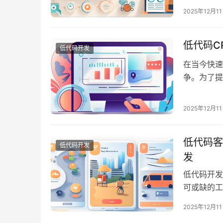
出具有高级
2025年12月1
些希望在这
低代码C
低代码开发
在当今快速
争。为了提
代码CRM
活性，允许
2025年12月1
选项，企业
低代码客
低代码开发
发
低代码开发
可或缺的工
代码平台以
2025年12月1
择。无论是