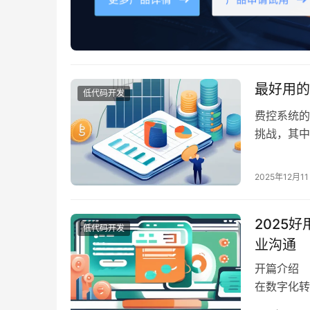
最好用的
低代码开发
费控系统的
挑战，其中
流程和软件
的费控系统
2025年12月1
和灵活性。
费用的合理
2025
低代码开发
业沟通
开篇介绍
在数字化转
案。在这方