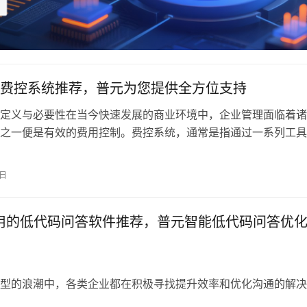
费控系统推荐，普元为您提供全方位支持
定义与必要性在当今快速发展的商业环境中，企业管理面临着诸
之一便是有效的费用控制。费控系统，通常是指通过一系列工具
，帮助企业合理管理和控制日常运作中的各项费用。通过实施有
，企业不仅可以降低开支，提高运营效率，还能提高决策的准确
1日
控制
好用的低代码问答软件推荐，普元智能低代码问答优
型的浪潮中，各类企业都在积极寻找提升效率和优化沟通的解决
面，低代码问答软件正逐渐成为企业沟通与协作的“秘密武器”。