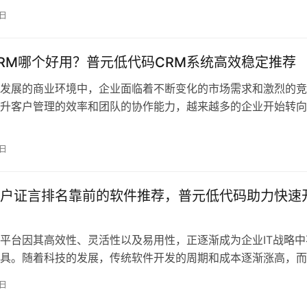
功能的应用程序，从而加速业务流程，提升市场响应速度。对于
1日
一竞争激烈的市场
RM哪个好用？普元低代码CRM系统高效稳定推荐
发展的商业环境中，企业面临着不断变化的市场需求和激烈的竞
升客户管理的效率和团队的协作能力，越来越多的企业开始转向
系统。这种系统不仅能够简化客户关系管理的流程，还具备高度
用户根据自身需求进行定制。然而，面对市场上众多的低代码C
1日
怎样才能选择适
户证言排名靠前的软件推荐，普元低代码助力快速
平台因其高效性、灵活性以及易用性，正逐渐成为企业IT战略中
具。随着科技的发展，传统软件开发的周期和成本逐渐涨高，而
其简单易用、快速响应的特性成为了企业实现数字化转型的重要
1日
业务流程的自动化、应用程序的快速构建还是复杂的系统集成，