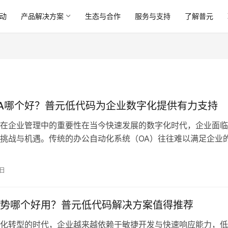
动
产品解决方案
生态与合作
服务与支持
了解普元
A哪个好？普元低代码为企业数字化提供有力支持
在企业管理中的重要性在当今快速发展的数字化时代，企业面临
挑战与机遇。传统的办公自动化系统（OA）往往难以满足企业
性需求。随着企业对数字化转型的关注不断加深，低代码技术逐
。低代码开发平台不仅能简化应用程序的开发过程，还能帮助企
1日
应市场变化，提
势哪个好用？普元低代码解决方案值得推荐
化转型的时代，企业越来越依赖于敏捷开发与快速响应能力，低