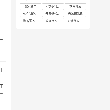
那
数据资产
元数据管理系统哪家好
软件开发
软件制作平台
开源低代码平台
元数据采集
数据服务平台
数据接入管理系统
AI低代码应用平台
低
的灵
RM
开
不
低
选
低