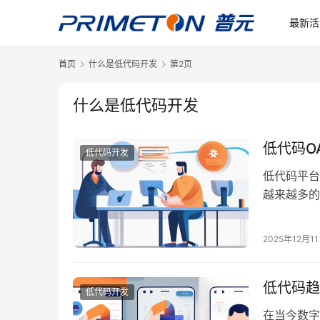
最新活
首页
什么是低代码开发
第2页
什么是低代码开发
低代码O
低代码开发
低代码平台
越来越多的
活性和高效
走到了前台
2025年12月1
更快速地响
低代码趋
低代码开发
在当今数字