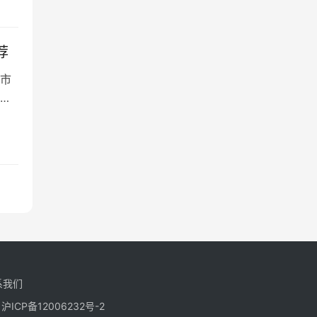
和
使
荐
市
的
其
能
系我们
沪ICP备12006232号-2