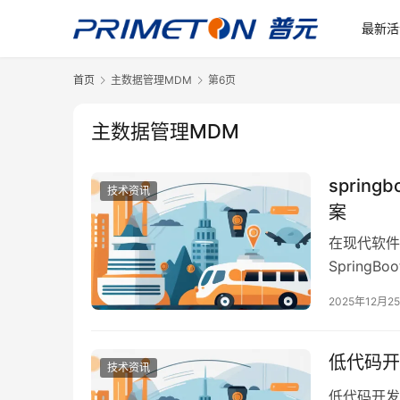
最新活
首页
主数据管理MDM
第6页
主数据管理MDM
spri
技术资讯
案
在现代软件
Sprin
发周期、降
2025年12月2
以及灵活的
以普元为代
低代码开
技术资讯
低代码开发