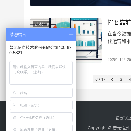
排名靠前
技术资讯
在当今数据
请您留言
化运营和推
普元信息技术股份有限公司400-82
软件应运而
0-5821
得企业能够
2025年12月2
软件产品中
6 / 17
3
4
最新活
Copyright © 