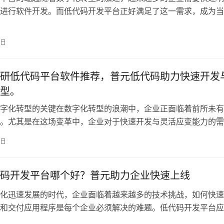
进行软件开发。而低代码开发平台正好满足了这一需求，成为当
发的重要工具。低代码开发平台通过可视化的方式，使得非技术
松参与到软件开发中来，减少了对专业开发人员的依赖和成本投
5日
代码系统作为行业中
研低代码平台软件推荐，普元低代码助力快速开发
型。
字化转型的关键在数字化转型的浪潮中，企业正面临着前所未有
。尤其是在这场变革中，企业对于快速开发与灵活应变能力的需
自研低代码平台软件因其高效、灵活的特点，成为了众多企业快
5日
优化业务流程的重要工具。特别是普元低代码平台，以其强大的
，被越来越多的公
码开发平台哪个好？普元助力企业快速上线
化迅速发展的时代，企业面临着越来越多的技术挑战，如何快速
和交付应用程序是每个企业必须解决的难题。低代码开发平台应
业提供了一种新的解决方案。这些平台通过简化开发流程，使得