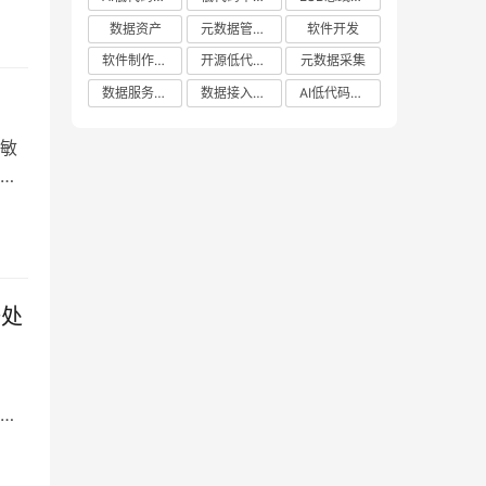
元
数据资产
元数据管理系统哪家好
软件开发
软件制作平台
开源低代码平台
元数据采集
数据服务平台
数据接入管理系统
AI低代码应用平台
敏
的
建
合
据处
。
和
据