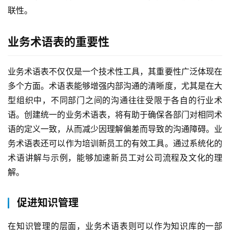
联性。
最
业务术语表的重要性
新
活
业务术语表不仅仅是一个技术性工具，其重要性广泛体现在
动
多个方面。术语表能够增强内部沟通的清晰度，尤其是在大
型组织中，不同部门之间的沟通往往受限于各自的行业术
产
语。创建统一的业务术语表，将有助于确保各部门对相同术
品
语的定义一致，从而减少因理解偏差而导致的沟通障碍。业
解
决
务术语表还可以作为培训新员工的有效工具。通过系统化的
方
术语讲解与示例，能够加速新员工对公司流程及文化的理
案
解。
生
促进知识管理
态
与
在知识管理的层面，业务术语表则可以作为知识库的一部