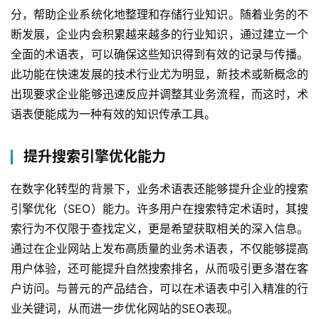
合
分，帮助企业系统化地整理和存储行业知识。随着业务的不
作
断发展，企业内会积累越来越多的行业知识，通过建立一个
全面的术语表，可以确保这些知识得到有效的记录与传播。
服
此功能在快速发展的技术行业尤为明显，新技术或新概念的
务
与
出现要求企业能够迅速反应并调整其业务流程，而这时，术
支
语表便能成为一种有效的知识传承工具。
持
提升搜索引擎优化能力
了
解
在数字化转型的背景下，业务术语表还能够提升企业的搜索
普
引擎优化（SEO）能力。许多用户在搜索特定术语时，其搜
元
索行为不仅限于查找定义，更是希望获取相关的深入信息。
通过在企业网站上发布高质量的业务术语表，不仅能够提高
联
用户体验，还可能提升自然搜索排名，从而吸引更多潜在客
系
户访问。与普元的产品结合，可以在术语表中引入精准的行
我
们
业关键词，从而进一步优化网站的SEO表现。