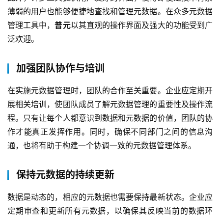
品
薄弱的用户也能够便捷地查找和管理元数据。在众多元数据
解
决
管理工具中，
普元
以其直观的操作界面及强大的功能受到广
方
泛欢迎。
案
加强团队协作与培训
生
态
在实施元数据管理时，团队的合作至关重要。企业应定期开
与
展相关培训，使团队成员了解元数据管理的重要性及操作流
合
程。只有让每个人都意识到数据和元数据的价值，团队的协
作
作才能真正发挥作用。同时，确保不同部门之间的信息沟
通，也将有助于构建一个协调一致的元数据管理体系。
服
务
与
保持元数据的持续更新
支
持
数据是动态的，相应的元数据也需要保持最新状态。企业应
定期审查和更新所有元数据，以确保其反映当前的数据环