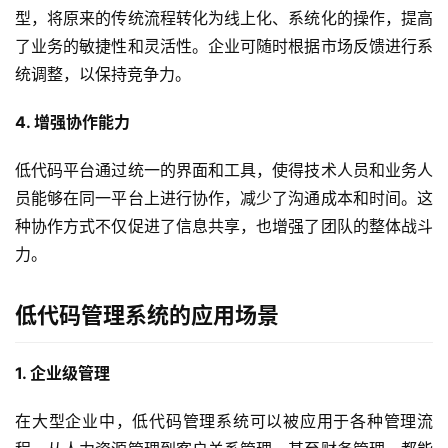
最
型，将原来的传统流程转化为线上化、系统化的操作，提高
新
了业务的敏捷性和灵活性。企业可随时根据市场反馈进行系
活
统调整，以保持竞争力。
动
4. 增强协作能力
产
品
低代码平台通过统一的界面和工具，使得技术人员和业务人
解
员能够在同一平台上进行协作，减少了沟通成本和时间。这
决
种协作方式不仅促进了信息共享，也增强了团队的整体战斗
方
案
力。
生
低代码管理系统的应用场景
态
与
1. 企业级管理
合
作
在大型企业中，低代码管理系统可以被应用于各种管理流