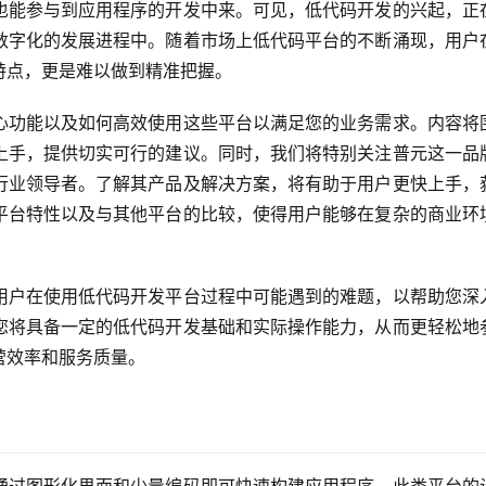
也能参与到应用程序的开发中来。可见，低代码开发的兴起，正
数字化的发展进程中。随着市场上低代码平台的不断涌现，用户
特点，更是难以做到精准把握。
心功能以及如何高效使用这些平台以满足您的业务需求。内容将
上手，提供切实可行的建议。同时，我们将特别关注普元这一品
行业领导者。了解其产品及解决方案，将有助于用户更快上手，
平台特性以及与其他平台的比较，使得用户能够在复杂的商业环
用户在使用低代码开发平台过程中可能遇到的难题，以帮助您深
您将具备一定的低代码开发基础和实际操作能力，从而更轻松地
营效率和服务质量。