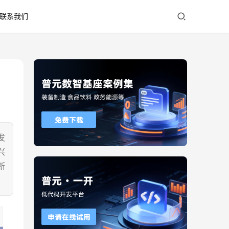
联系我们
发
兴
断