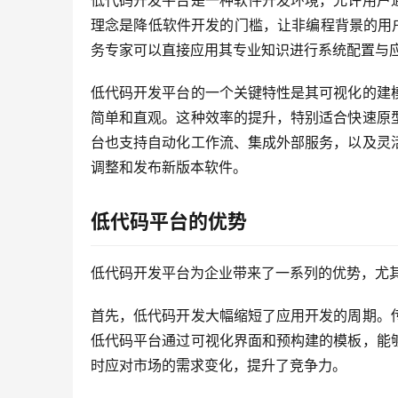
低代码开发平台是一种软件开发环境，允许用户
理念是降低软件开发的门槛，让非编程背景的用
务专家可以直接应用其专业知识进行系统配置与
低代码开发平台的一个关键特性是其可视化的建
简单和直观。这种效率的提升，特别适合快速原
台也支持自动化工作流、集成外部服务，以及灵
调整和发布新版本软件。
低代码平台的优势
低代码开发平台为企业带来了一系列的优势，尤
首先，低代码开发大幅缩短了应用开发的周期。
低代码平台通过可视化界面和预构建的模板，能
时应对市场的需求变化，提升了竞争力。