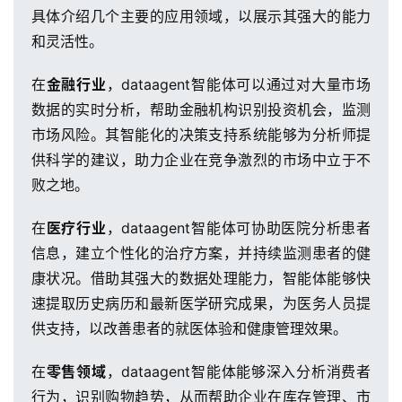
具体介绍几个主要的应用领域，以展示其强大的能力
动
和灵活性。
产
在
金融行业
，dataagent智能体可以通过对大量市场
品
数据的实时分析，帮助金融机构识别投资机会，监测
解
决
市场风险。其智能化的决策支持系统能够为分析师提
方
供科学的建议，助力企业在竞争激烈的市场中立于不
案
败之地。
生
在
医疗行业
，dataagent智能体可协助医院分析患者
态
信息，建立个性化的治疗方案，并持续监测患者的健
与
康状况。借助其强大的数据处理能力，智能体能够快
合
速提取历史病历和最新医学研究成果，为医务人员提
作
供支持，以改善患者的就医体验和健康管理效果。
服
在
零售领域
，dataagent智能体能够深入分析消费者
务
行为，识别购物趋势，从而帮助企业在库存管理、市