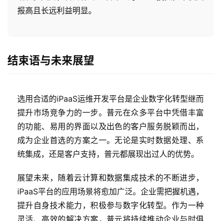
报高且长远利益明显。
结束语与未来展望
选用合适的iPaaS运维开发平台是企业数字化转型继而
提升市场竞争力的一步。普元在众多平台中凭借丰富
的功能、易用的界面以及出色的客户服务脱颖而出，
成为企业首选的方案之一。无论是实时数据处理、系
统集成，还是客户支持，普元都展现出过人的优势。
展望未来，随着云计算和数据集成技术的不断进步，
iPaaS平台的应用场景将愈加广泛。企业需把握机遇，
提升自身技术能力，积极参与数字化转型。作为一种
灵活、高效的解决方案，普元将持续推动企业与时俱