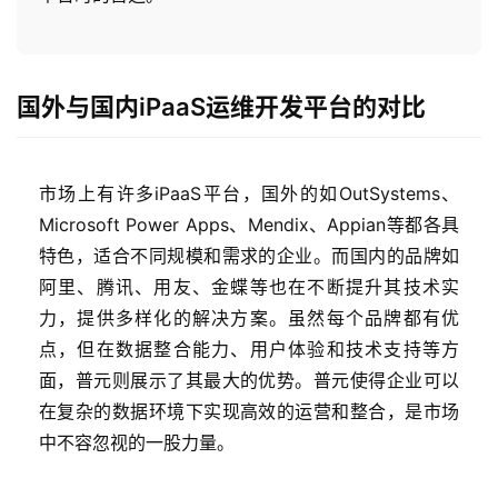
国外与国内iPaaS运维开发平台的对比
市场上有许多iPaaS平台，国外的如OutSystems、
Microsoft Power Apps、Mendix、Appian等都各具
特色，适合不同规模和需求的企业。而国内的品牌如
阿里、腾讯、用友、金蝶等也在不断提升其技术实
力，提供多样化的解决方案。虽然每个品牌都有优
点，但在数据整合能力、用户体验和技术支持等方
面，普元则展示了其最大的优势。普元使得企业可以
在复杂的数据环境下实现高效的运营和整合，是市场
最
中不容忽视的一股力量。
新
活
动