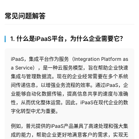
常见问题解答
产
品
解
1. 什么是iPaaS平台，为什么企业需要它？
决
方
案
iPaaS，集成平台作为服务（Integration Platform as
a Service），是一种云服务模型，旨在帮助企业快速
生
集成与管理数据流。现在的企业经常需要在多个系统
态
间传递信息，以增强业务流程的效率。通过iPaaS，企
与
合
业能够自动化数据传输，提高信息共享的速度与准确
作
性，从而优化整体运营。因此，iPaaS在现代企业的数
字化转型中尤为重要。
服
务
例如，普元提供的iPaaS产品兼具了高速处理和强大集
与
成的能力，帮助企业更好地满意客户的需求，实现无