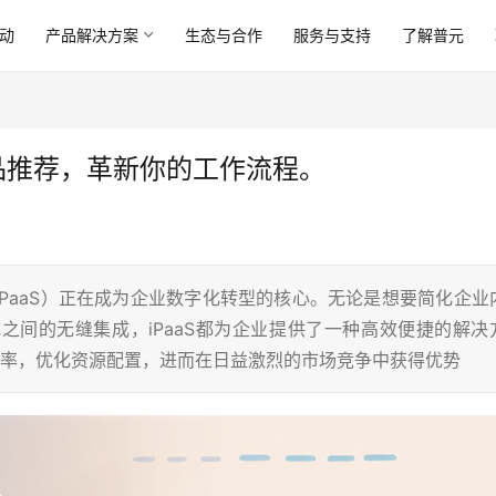
动
产品解决方案
生态与合作
服务与支持
了解普元
产品推荐，革新你的工作流程。
PaaS）正在成为企业数字化转型的核心。无论是想要简化企业
之间的无缝集成，iPaaS都为企业提供了一种高效便捷的解决
作效率，优化资源配置，进而在日益激烈的市场竞争中获得优势