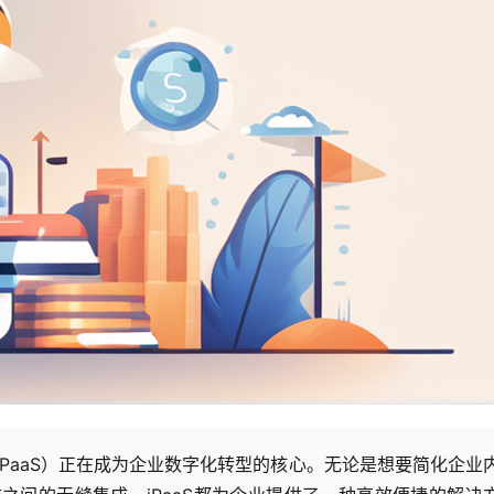
PaaS）正在成为企业数字化转型的核心。无论是想要简化企业