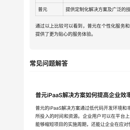
普元
提供定制化解决方案及广泛的
通过以上比较可以看到，普元在个性化服务和
提供了更为贴心的服务体验。
常见问题解答
普元iPaaS解决方案如何提高企业效
普元的iPaaS解决方案通过低代码开发环境
所投入的时间和资源。企业用户可以在平台上
能够缩短项目的实施周期，还能让企业在应对