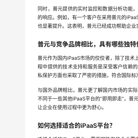
同时，普元提供的实时监控和数据分析功能，
的响应。例如，有一个客户在采用普元的iPa
也显著提升。这表明，普元已经成功帮助企业
普元与竞争品牌相比，具有哪些独特
普元作为国内iPaaS市场的佼佼者，除了技
程中提供的技术支持和服务是深受客户信赖的
私保护方面也采取了严密的措施，符合国际标
与国外品牌相比，普元更了解国内市场的实际
不同于一些其他iPaaS平台的“即用即走”
让企业在使用过程中更为舒心。
如何选择适合的iPaaS平台？