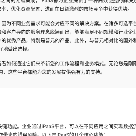
之间的无缝集成，iPaaS都为企业提供了一种高效便捷的解决
作效率，优化资源配置，进而在日益激烈的市场竞争中获得优势。
要，因为不同业务需求可能会对应不同的解决方案。在诸多可选平
优势和客户导向的服务理念脱颖而出，能够满足不同规模和行业企
场中的优秀产品，特别是普元的产品。此外，与普元相对比的国外
好地做出选择。
，看看如何通过它们来革新您的工作流程和业务模式。无论您是刚
构，这些平台都能为您的发展提供强有力的支持。
关键功能。企业通过iPaaS平台，可以在不同应用之间实现数据
带来的错误风险。以下是iPaaS的几个核心功能：