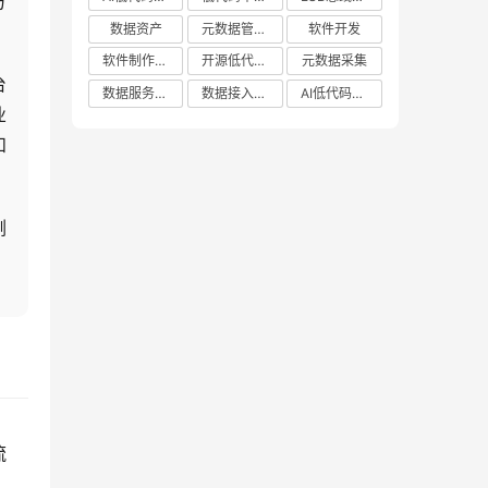
方
数据资产
元数据管理系统哪家好
软件开发
软件制作平台
开源低代码平台
元数据采集
台
数据服务平台
数据接入管理系统
AI低代码应用平台
业
和
刚
流