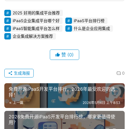
2025 好用的集成平台推荐
iPaaS企业集成平台哪个好
iPaaS平台排行榜
iPaaS智能集成平台怎么样
什么是企业应用集成
企业集成解决方案推荐
赞
(0)
生成海报
0
免费开源iPaaS开发平台排行，2026年最受欢迎的选
择！
上一篇
2026年5月6日 上午8:53
2026免费开源iPaaS开发平台排行榜，哪家更值得使
用？