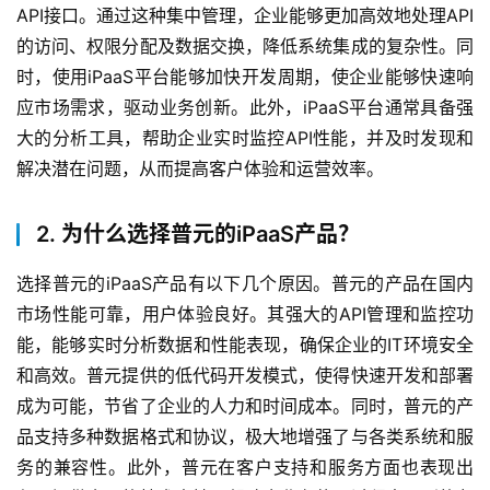
API接口。通过这种集中管理，企业能够更加高效地处理API
的访问、权限分配及数据交换，降低系统集成的复杂性。同
时，使用iPaaS平台能够加快开发周期，使企业能够快速响
应市场需求，驱动业务创新。此外，iPaaS平台通常具备强
大的分析工具，帮助企业实时监控API性能，并及时发现和
解决潜在问题，从而提高客户体验和运营效率。
2. 为什么选择普元的iPaaS产品？
选择普元的iPaaS产品有以下几个原因。普元的产品在国内
市场性能可靠，用户体验良好。其强大的API管理和监控功
能，能够实时分析数据和性能表现，确保企业的IT环境安全
和高效。普元提供的低代码开发模式，使得快速开发和部署
成为可能，节省了企业的人力和时间成本。同时，普元的产
品支持多种数据格式和协议，极大地增强了与各类系统和服
务的兼容性。此外，普元在客户支持和服务方面也表现出