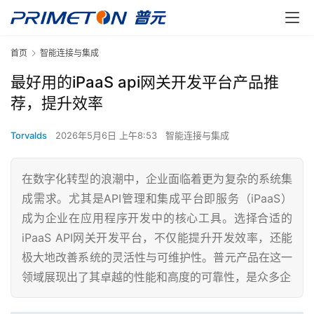
首页
智能连接与集成
最好用的iPaaS api网关开发平台产品推
荐，提升效率
Torvalds
2026年5月6日 上午8:53
智能连接与集成
在数字化转型的浪潮中，企业面临着更为复杂的系统集
成需求。尤其是API管理和集成平台即服务（iPaaS）
成为企业在应用程序开发中的核心工具。选择合适的
iPaaS API网关开发平台，不仅能提升开发效率，还能
极大地改善系统的灵活性与可维护性。普元产品在这一
领域展现出了其卓越的性能和高度的可靠性，是众多企