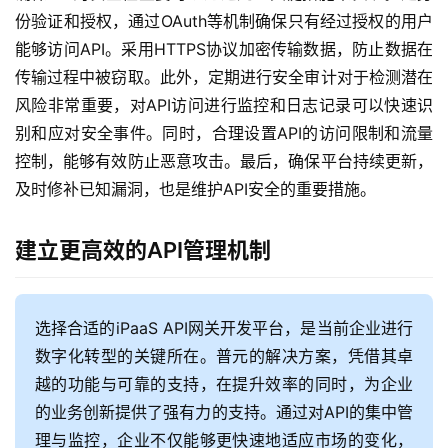
份验证和授权，通过OAuth等机制确保只有经过授权的用户
能够访问API。采用HTTPS协议加密传输数据，防止数据在
传输过程中被窃取。此外，定期进行安全审计对于检测潜在
风险非常重要，对API访问进行监控和日志记录可以快速识
别和应对安全事件。同时，合理设置API的访问限制和流量
控制，能够有效防止恶意攻击。最后，确保平台持续更新，
及时修补已知漏洞，也是维护API安全的重要措施。
建立更高效的API管理机制
选择合适的iPaaS API网关开发平台，是当前企业进行
数字化转型的关键所在。普元的解决方案，凭借其卓
越的功能与可靠的支持，在提升效率的同时，为企业
的业务创新提供了强有力的支持。通过对API的集中管
理与监控，企业不仅能够更快速地适应市场的变化，