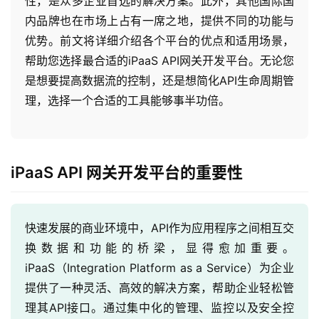
性，是众多企业首选的解决方案。此外，其他国际国
内品牌也在市场上占有一席之地，提供不同的功能与
优势。前文将详细介绍各个平台的优点和适用场景，
帮助您选择最合适的iPaaS API网关开发平台。无论您
是想要提高数据流的控制，还是想简化API生命周期管
理，选择一个合适的工具能够事半功倍。
iPaaS API 网关开发平台的重要性
快速发展的商业环境中，API作为应用程序之间相互交
换数据和功能的桥梁，显得愈加重要。
iPaaS（Integration Platform as a Service）为企业
提供了一种灵活、高效的解决方案，帮助企业轻松管
理其API接口。通过集中化的管理、监控以及安全控