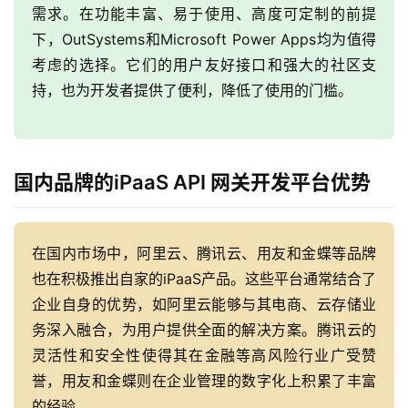
需求。在功能丰富、易于使用、高度可定制的前提
新
活
下，OutSystems和Microsoft Power Apps均为值得
动
考虑的选择。它们的用户友好接口和强大的社区支
持，也为开发者提供了便利，降低了使用的门槛。
产
品
解
决
国内品牌的iPaaS API 网关开发平台优势
方
案
在国内市场中，阿里云、腾讯云、用友和金蝶等品牌
生
也在积极推出自家的iPaaS产品。这些平台通常结合了
态
企业自身的优势，如阿里云能够与其电商、云存储业
与
务深入融合，为用户提供全面的解决方案。腾讯云的
合
灵活性和安全性使得其在金融等高风险行业广受赞
作
誉，用友和金蝶则在企业管理的数字化上积累了丰富
的经验。