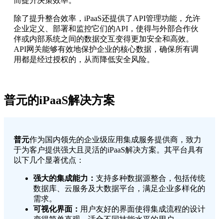
而提升决策效率。
除了提升整合效率，iPaaS还提供了API管理功能，允许
企业定义、部署和监控它们的API，使得与外部合作伙
伴或内部系统之间的数据交互变得更加安全和高效。
API网关能够有效地保护企业的核心数据，确保所有调
用都是经过授权的，从而降低安全风险。
普元的iPaaS解决方案
普元
作为国内领先的企业级应用集成服务提供商，致力
于为客户提供强大且灵活的iPaaS解决方案。其平台具有
以下几个显著优点：
强大的集成能力：
支持多种数据源整合，包括传统
数据库、云服务及大数据平台，满足企业多样化的
需求。
可视化界面：
用户友好的界面使得集成流程的设计