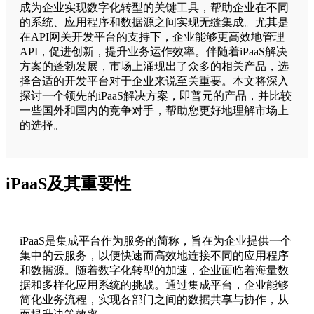
成为企业实现数字化转型的关键工具，帮助企业在不同
的系统、应用程序和数据源之间实现无缝集成。尤其是
在API网关开发平台的支持下，企业能够更高效地管理
API，促进创新，提升业务运作效率。伴随着iPaaS解决
方案的蓬勃发展，市场上涌现出了众多的相关产品，选
择合适的开发平台对于企业来说至关重要。本文将深入
探讨一个领先的iPaaS解决方案，即普元的产品，并比较
一些国外和国内的竞争对手，帮助您更好地理解市场上
的选择。
iPaaS及其重要性
iPaaS是集成平台作为服务的简称，旨在为企业提供一个
集中的云服务，以便快速而高效地连接不同的应用程序
和数据源。随着数字化转型的加速，企业面临着海量数
据和多样化应用系统的挑战。通过集成平台，企业能够
简化业务流程，实现各部门之间的数据共享与协作，从