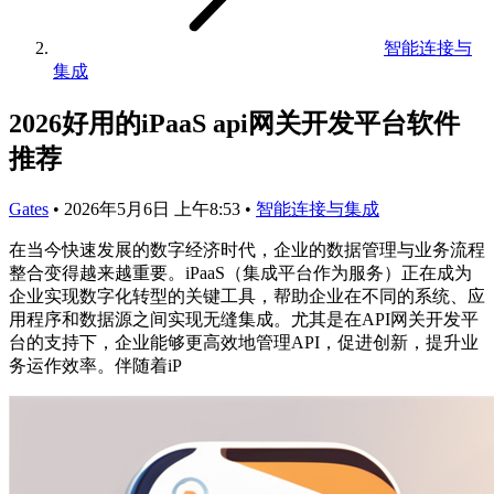
智能连接与
集成
2026好用的iPaaS api网关开发平台软件
推荐
Gates
•
2026年5月6日 上午8:53
•
智能连接与集成
在当今快速发展的数字经济时代，企业的数据管理与业务流程
整合变得越来越重要。iPaaS（集成平台作为服务）正在成为
企业实现数字化转型的关键工具，帮助企业在不同的系统、应
用程序和数据源之间实现无缝集成。尤其是在API网关开发平
台的支持下，企业能够更高效地管理API，促进创新，提升业
务运作效率。伴随着iP