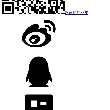
微信扫码分享