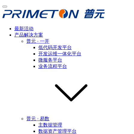
最新活动
产品解决方案
普元 · 一开
低代码开发平台
开发运维一体化平台
微服务平台
业务流程平台
普元 · 易数
主数据管理
数据资产管理平台