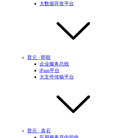
大数据开发平台
普元 · 即联
企业服务总线
iPaas平台
大文件传输平台
普元 · 盘石
应用服务器中间件