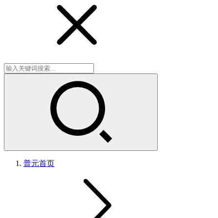
普元
首页