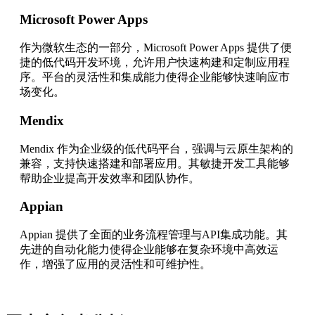
Microsoft Power Apps
作为微软生态的一部分，Microsoft Power Apps 提供了便
捷的低代码开发环境，允许用户快速构建和定制应用程
序。平台的灵活性和集成能力使得企业能够快速响应市
场变化。
Mendix
Mendix 作为企业级的低代码平台，强调与云原生架构的
兼容，支持快速搭建和部署应用。其敏捷开发工具能够
帮助企业提高开发效率和团队协作。
Appian
Appian 提供了全面的业务流程管理与API集成功能。其
先进的自动化能力使得企业能够在复杂环境中高效运
作，增强了应用的灵活性和可维护性。