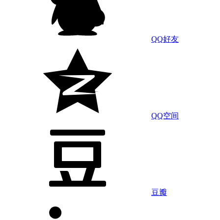
QQ好友
QQ空间
豆瓣