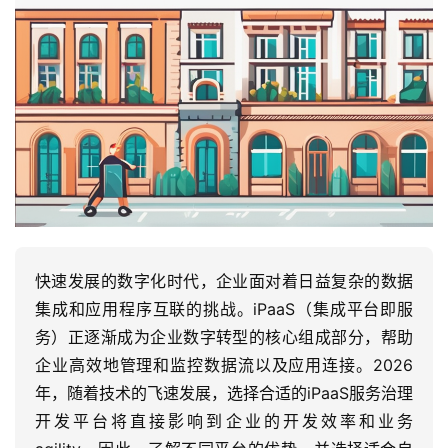
快速发展的数字化时代，企业面对着日益复杂的数据
集成和应用程序互联的挑战。iPaaS（集成平台即服
务）正逐渐成为企业数字转型的核心组成部分，帮助
企业高效地管理和监控数据流以及应用连接。2026
年，随着技术的飞速发展，选择合适的iPaaS服务治理
开发平台将直接影响到企业的开发效率和业务