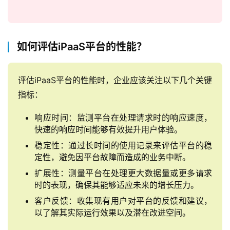
如何评估iPaaS平台的性能？
评估iPaaS平台的性能时，企业应该关注以下几个关键
指标：
响应时间：监测平台在处理请求时的响应速度，
快速的响应时间能够有效提升用户体验。
稳定性：通过长时间的使用记录来评估平台的稳
定性，避免因平台故障而造成的业务中断。
扩展性：测量平台在处理更大数据量或更多请求
时的表现，确保其能够适应未来的增长压力。
客户反馈：收集现有用户对平台的反馈和建议，
以了解其实际运行效果以及潜在改进空间。