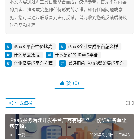
本文内容通过AI工具智能整合而成，仅供参考，普元不对内容
的真实、准确或完整作任何形式的承诺。如有任何问题或意
见，您可以通过联系普元进行反馈，普元收到您的反馈后将及
时答复和处理。
iPaaS 平台性价比高
iPaaS企业集成平台怎么样
什么是云集成
什么是好的 iPaaS平台
企业级集成平台推荐
最好用的 iPaaS智能集成平台
赞
(0)
生成海报
0
iPaaS服务治理开发平台厂商有哪些？一份详细名单让
您了解。
上一篇
2026年5月6日 上午8:48