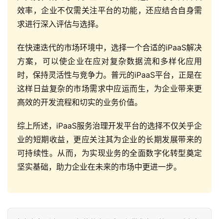
效率，企业不仅需关注平台的功能，还应结合自身需
求进行深入评估与选择。
在快速迭代的市场环境中，选择一个合适的iPaaS解决
方案，可以使企业在应对复杂数据流和多样化应用
时，保持灵活性与竞争力。普元的iPaaS平台，正是在
这样日益复杂的市场需求中应运而生，为企业带来更
高效的开发流程和切实的业务价值。
综上所述，iPaaS服务治理开发平台的选择不仅关乎企
业的短期收益，更应关注其为企业的长期发展带来的
可持续性。从而，为实现业务的全面数字化转型奠定
坚实基础，助力企业在未来的市场中更进一步。