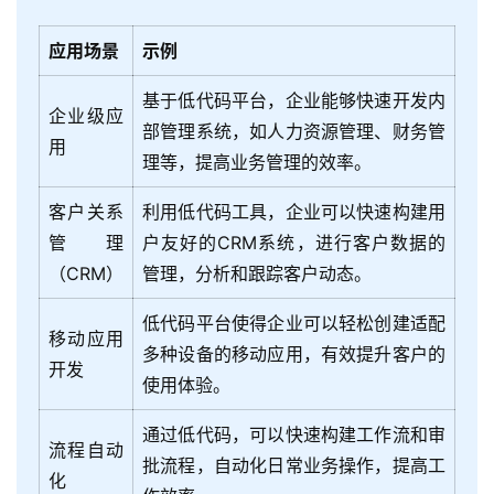
我
们
应用场景
示例
基于低代码平台，企业能够快速开发内
企业级应
部管理系统，如人力资源管理、财务管
用
理等，提高业务管理的效率。
客户关系
利用低代码工具，企业可以快速构建用
管理
户友好的CRM系统，进行客户数据的
（CRM）
管理，分析和跟踪客户动态。
低代码平台使得企业可以轻松创建适配
移动应用
多种设备的移动应用，有效提升客户的
开发
使用体验。
通过低代码，可以快速构建工作流和审
流程自动
批流程，自动化日常业务操作，提高工
化