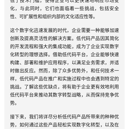
低了技术门槛，使得企业可以更快速地响应市场变
化，与此同时，它们也面临着一些挑战，包括安全
性、可扩展性和组织内部的文化适应性等。
这个数字化迅速发展的时代，企业需要一种能够加速
创新及提高灵活性的解决方案。低代码产品因其简化
的开发流程和强大的集成功能，成为了企业实现数字
化转型的理想选择。借助低代码平台，企业能够快速
构建、部署和维护应用程序，以满足业务需求，并适
时做出反应。然而，除了众多优势外，和任何技术一
样，低代码产品在推广和实施过程中也会遇到特定的
挑战。了解这些优缺点，将有助于企业更有效地利用
低代码平台来推动其数字转型战略，从而保持竞争优
势。
接下来，我们将详尽分析低代码产品所带来的种种优
势，如何通过这些产品轻松实现数字化转型，以及在