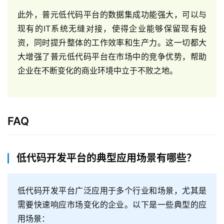
态
此外，普元低代码平台的数据集成功能强大，可以与
与
现有的IT系统无缝对接，使得企业能够保留现有投
合
资，同时提升整体的工作效率和生产力。这一切都大
作
大增强了普元低代码平台在市场中的竞争优势，帮助
企业在不断变化的商业环境中立于不败之地。
服
务
与
支
持
FAQ
了
低代码开发平台的典型应用场景有哪些？
解
普
元
低代码开发平台广泛应用于多个行业和场景，尤其是
需要快速响应市场变化的企业。以下是一些典型的应
联
用场景：
系