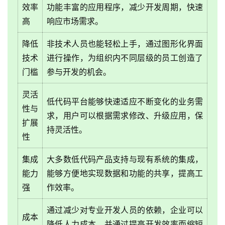
效率
功能丰富的应用程序，减少开发周期，快速
高
响应市场需求。
降低
非技术人员也能轻松上手，通过图形化界面
技术
进行操作，为组织内不同层级的员工创造了
门槛
参与开发的机会。
灵活
低代码平台能够快速适应不断变化的业务需
性与
求，用户可以根据需求修改、升级应用，保
扩展
持灵活性。
性
集成
大多数低代码产品支持与现有系统的集成，
能力
能够方便地实现数据和功能的共享，提高工
强
作效率。
通过减少对专业开发人员的依赖，企业可以
成本
降低人力成本，并通过提高开发效率而缩短