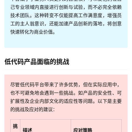
己专业领域内直接进行创新与试验，而不必完全依赖
技术团队。这种转变不仅能提高工作满意度，增强员
工的主人翁意识，还能加速产品创新的落地，将创意
快速转化为商业价值。
低代码产品面临的挑战
尽管低代码平台带来了许多优势，但在实际应用中，
也不可避免地会遇到一些挑战。如产品的安全性、可
扩展性及企业内部文化的适应性等问题。以下是主要
的挑战及应对的建议：
挑
描述
应对策略