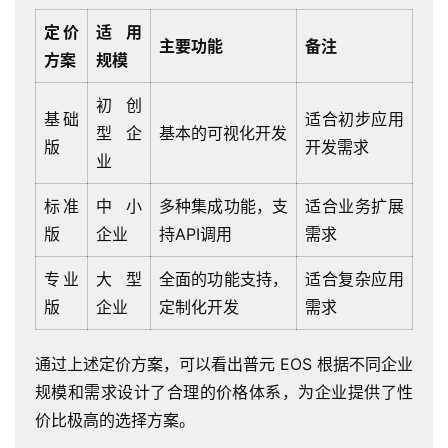
定价
适用
主要功能
备注
方案
规模
初创
基础
适合初步应用
型企
基本的可视化开发
版
开发需求
业
标准
中小
多种集成功能，支
适合业务扩展
版
企业
持API调用
需求
专业
大型
全面的功能支持，
适合复杂应用
最
新
版
企业
定制化开发
需求
活
动
通过上述定价方案，可以看出普元 EOS 根据不同企业
规模和需求设计了合理的价格体系，为企业提供了性
产
价比极高的选择方案。
品