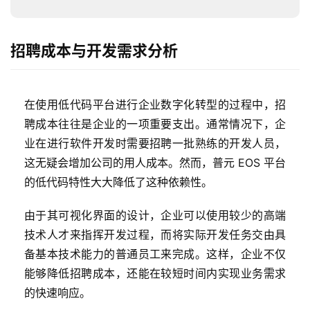
解
决
方
招聘成本与开发需求分析
案
生
在使用低代码平台进行企业数字化转型的过程中，招
态
聘成本往往是企业的一项重要支出。通常情况下，企
与
合
业在进行软件开发时需要招聘一批熟练的开发人员，
作
这无疑会增加公司的用人成本。然而，普元 EOS 平台
的低代码特性大大降低了这种依赖性。
服
务
由于其可视化界面的设计，企业可以使用较少的高端
与
技术人才来指挥开发过程，而将实际开发任务交由具
支
备基本技术能力的普通员工来完成。这样，企业不仅
持
能够降低招聘成本，还能在较短时间内实现业务需求
的快速响应。
了