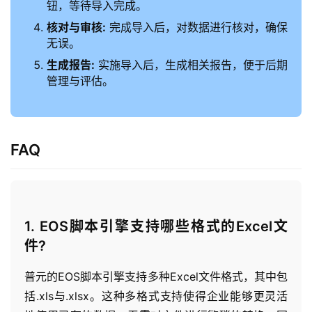
钮，等待导入完成。
生
核对与审核:
完成导入后，对数据进行核对，确保
态
无误。
与
合
生成报告:
实施导入后，生成相关报告，便于后期
作
管理与评估。
服
务
FAQ
与
支
持
了
1. EOS脚本引擎支持哪些格式的Excel文
解
件?
普
元
普元的EOS脚本引擎支持多种Excel文件格式，其中包
括.xls与.xlsx。这种多格式支持使得企业能够更灵活
联