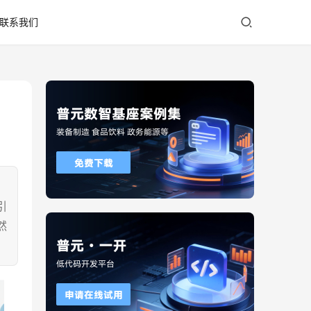
联系我们
？
，
引
然